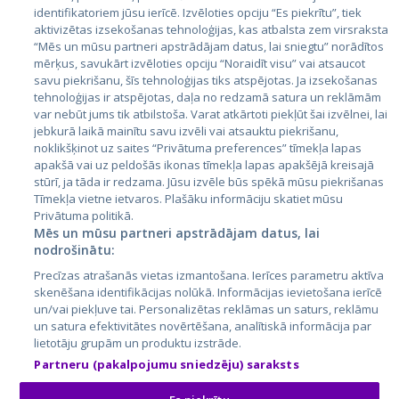
Страны
identifikatoriem jūsu ierīcē. Izvēloties opciju “Es piekrītu”, tiek
aktivizētas izsekošanas tehnoloģijas, kas atbalsta zem virsraksta
Эстония
“Mēs un mūsu partneri apstrādājam datus, lai sniegtu” norādītos
Латвия
mērķus, savukārt izvēloties opciju “Noraidīt visu” vai atsaucot
savu piekrišanu, šīs tehnoloģijas tiks atspējotas. Ja izsekošanas
Литва
tehnoloģijas ir atspējotas, daļa no redzamā satura un reklāmām
var nebūt jums tik atbilstoša. Varat atkārtoti piekļūt šai izvēlnei, lai
jebkurā laikā mainītu savu izvēli vai atsauktu piekrišanu,
noklikšķinot uz saites “Privātuma preferences” tīmekļa lapas
apakšā vai uz peldošās ikonas tīmekļa lapas apakšējā kreisajā
stūrī, ja tāda ir redzama. Jūsu izvēle būs spēkā mūsu piekrišanas
Tīmekļa vietne ietvaros. Plašāku informāciju skatiet mūsu
Privātuma politikā.
Mēs un mūsu partneri apstrādājam datus, lai
nodrošinātu:
City24.lv
CVbankas.lt
Precīzas atrašanās vietas izmantošana. Ierīces parametru aktīva
City24.ee
Kainos.lt
skenēšana identifikācijas nolūkā. Informācijas ievietošana ierīcē
GetaPro.lv
Paslaugos.lt
un/vai piekļuve tai. Personalizētas reklāmas un saturs, reklāmu
GetaPro.ee
auto24.ee
un satura efektivitātes novērtēšana, analītiskā informācija par
lietotāju grupām un produktu izstrāde.
Skelbiu.lt
KV.ee
Partneru (pakalpojumu sniedzēju) saraksts
Autoplius.lt
Osta.ee
Aruodas.lt
KuldneBörs.ee