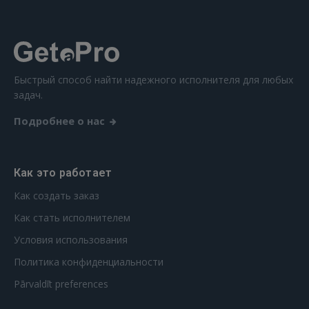
Забыли пароль?
Запомнить?
FACEBOOK
Быстрый способ найти надежного исполнителя для любых
задач.
GOOGLE
Подробнее о нас
 Sign in with Apple
Ещё не зарегистрированы?
Как это работает
Как создать заказ
РЕГИСТРАЦИЯ
Как стать исполнителем
Условия использования
Политика конфиденциальности
Pārvaldīt preferences