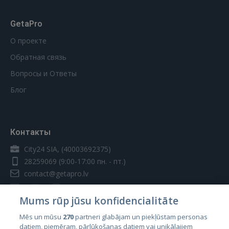
GetaPro
О проекте
Обратная связь
Вопросы и Ответы
Блог
Контакты
City24 SIA, (40003692375)
28259069
(9:00-17:00 пн. - пт.)
contact@getapro.lv
Mums rūp jūsu konfidencialitāte
Mēs un mūsu
270
partneri glabājam un piekļūstam personas
datiem, piemēram, pārlūkošanas datiem vai unikālajiem