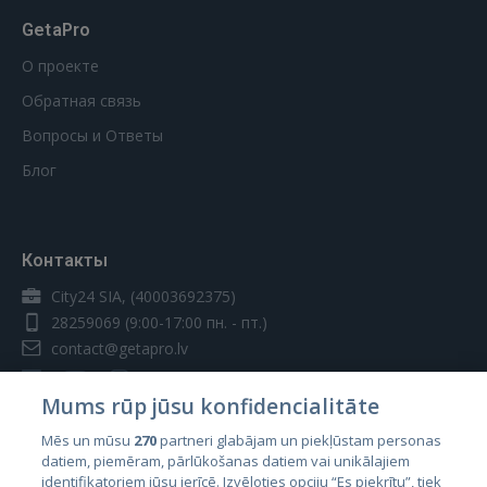
GetaPro
О проекте
Обратная связь
Вопросы и Ответы
Блог
Контакты
City24 SIA, (40003692375)
28259069
(9:00-17:00 пн. - пт.)
contact@getapro.lv
Mums rūp jūsu konfidencialitāte
Mēs un mūsu
270
partneri glabājam un piekļūstam personas
datiem, piemēram, pārlūkošanas datiem vai unikālajiem
Страны
identifikatoriem jūsu ierīcē. Izvēloties opciju “Es piekrītu”, tiek