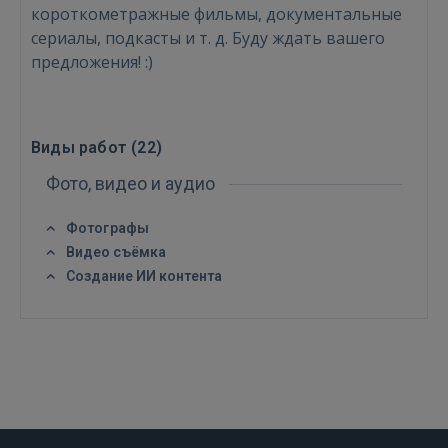
короткометражные фильмы, документальные
Войти
сериалы, подкасты и т. д. Буду ждать вашего
предложения! :)
Виды работ (
22
)
Фото, видео и аудио
ВОЙТИ
Фотографы
Забыли пароль?
Запомнить?
Видео съёмка
Создание ИИ контента
FACEBOOK
GOOGLE
 Sign in with Apple