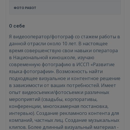
ФОТО РАБОТ
О себе
Я видеооператор/фотограф со стажем работы в
данной отрасли около 10 лет. В настоящее
время совершенствую свои навыки оператора
в Национальной киношколе, изучаю
современную фотографию в ИССП «Развитие
языка фотографии». Возможность найти
подходящее визуальное и контентное решение
в зависимости от ваших потребностей. Имеет
опыт видеосъемки/фотосъемки различных
мероприятий (свадьбы, корпоративы,
конференции, многокамерная постановка,
интервью). Создание рекламного контента для
компаний, частных лиц. Создание музыкальных
клипов. Более длинный визуальный материал -