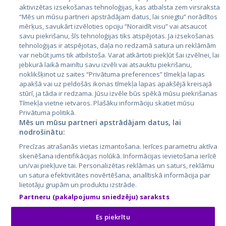
aktivizētas izsekošanas tehnoloģijas, kas atbalsta zem virsraksta
Эстония
“Mēs un mūsu partneri apstrādājam datus, lai sniegtu” norādītos
Латвия
mērķus, savukārt izvēloties opciju “Noraidīt visu” vai atsaucot
savu piekrišanu, šīs tehnoloģijas tiks atspējotas. Ja izsekošanas
Литва
tehnoloģijas ir atspējotas, daļa no redzamā satura un reklāmām
var nebūt jums tik atbilstoša. Varat atkārtoti piekļūt šai izvēlnei, lai
jebkurā laikā mainītu savu izvēli vai atsauktu piekrišanu,
noklikšķinot uz saites “Privātuma preferences” tīmekļa lapas
apakšā vai uz peldošās ikonas tīmekļa lapas apakšējā kreisajā
stūrī, ja tāda ir redzama. Jūsu izvēle būs spēkā mūsu piekrišanas
Tīmekļa vietne ietvaros. Plašāku informāciju skatiet mūsu
Privātuma politikā.
Mēs un mūsu partneri apstrādājam datus, lai
nodrošinātu:
City24.lv
CVbankas.lt
Precīzas atrašanās vietas izmantošana. Ierīces parametru aktīva
City24.ee
Kainos.lt
skenēšana identifikācijas nolūkā. Informācijas ievietošana ierīcē
GetaPro.lv
Paslaugos.lt
un/vai piekļuve tai. Personalizētas reklāmas un saturs, reklāmu
GetaPro.ee
auto24.ee
un satura efektivitātes novērtēšana, analītiskā informācija par
lietotāju grupām un produktu izstrāde.
Skelbiu.lt
KV.ee
Partneru (pakalpojumu sniedzēju) saraksts
Autoplius.lt
Osta.ee
Aruodas.lt
KuldneBörs.ee
Es piekrītu