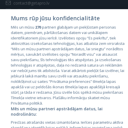
contact@getapro.lv
Mums rūp jūsu konfidencialitāte
Mēs un mūsu
270
partneri glabājam un piekļūstam personas
datiem, piemēram, pārlūkošanas datiem vai unikālajiem
Страны
identifikatoriem jūsu ierīcē. Izvēloties opciju “Es piekrītu”, tiek
aktivizētas izsekošanas tehnoloģijas, kas atbalsta zem virsraksta
Эстония
“Mēs un mūsu partneri apstrādājam datus, lai sniegtu” norādītos
Латвия
mērķus, savukārt izvēloties opciju “Noraidīt visu” vai atsaucot
savu piekrišanu, šīs tehnoloģijas tiks atspējotas. Ja izsekošanas
Литва
tehnoloģijas ir atspējotas, daļa no redzamā satura un reklāmām
var nebūt jums tik atbilstoša. Varat atkārtoti piekļūt šai izvēlnei, lai
jebkurā laikā mainītu savu izvēli vai atsauktu piekrišanu,
noklikšķinot uz saites “Privātuma preferences” tīmekļa lapas
apakšā vai uz peldošās ikonas tīmekļa lapas apakšējā kreisajā
stūrī, ja tāda ir redzama. Jūsu izvēle būs spēkā mūsu piekrišanas
Tīmekļa vietne ietvaros. Plašāku informāciju skatiet mūsu
Privātuma politikā.
Mēs un mūsu partneri apstrādājam datus, lai
nodrošinātu:
City24.lv
CVbankas.lt
Precīzas atrašanās vietas izmantošana. Ierīces parametru aktīva
City24.ee
Kainos.lt
skenēšana identifikācijas nolūkā. Informācijas ievietošana ierīcē