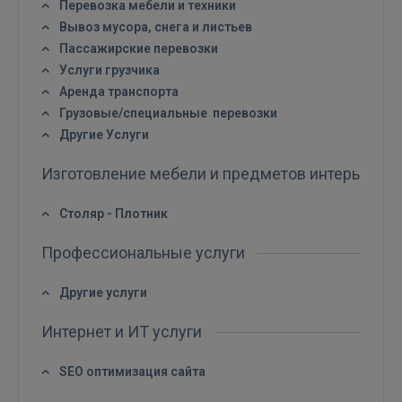
Перевозка мебели и техники
Вывоз мусора, снега и листьев
ВОЙТИ
Пассажирские перевозки
Услуги грузчика
Забыли пароль?
Запомнить?
Аренда транспорта
Грузовые/специальные перевозки
FACEBOOK
Другие Услуги
Изготовление мебели и предметов интерьера
GOOGLE
Столяр - Плотник
 Sign in with Apple
Профессиональные услуги
Ещё не зарегистрированы?
Другие услуги
РЕГИСТРАЦИЯ
Интернет и ИТ услуги
SEO оптимизация сайта