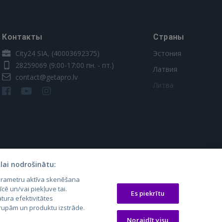
Контакты
Страны
City24 SIA, (40003692375)
Эстония
28259069
(9:00-17:00 пн. - пт.)
Латвия
contact@getapro.lv
Литва
lai nodrošinātu:
parametru aktīva skenēšana
os.lt
auto24.ee
Osta.ee
īcē un/vai piekļuve tai.
Es piekrītu
laugos.lt
KV.ee
KuldneBörs.ee
tura efektivitātes
 grupām un produktu izstrāde.
Noraidīt visu