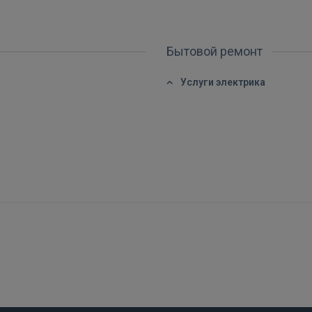
Забыли пароль?
Запомнить?
Бытовой ремонт
FACEBOOK
Услуги электрика
GOOGLE
 Sign in with Apple
Ещё не зарегистрированы?
РЕГИСТРАЦИЯ