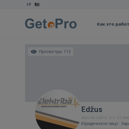
LV
RU
Как это рабо
Просмотры: 113
Edžus
Был на сайте: 3 ч. 22 ми
Юридическое лицо · Зар