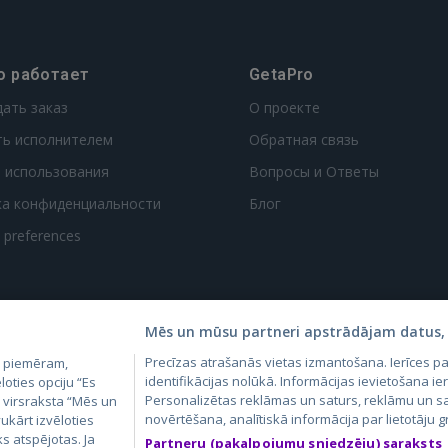
о работает
GetaPro
дать заказ
О проекте
ть исполнителем
Обратная связь
 использования
Вопросы и Ответы
ка конфиденциальности
Блог
t preferences
Mēs un mūsu partneri apstrādājam datus, 
Precīzas atrašanās vietas izmantošana. Ierīces 
, piemēram,
4.lv
GetaPro.lv
Skelbiu.lt
Aruodas.lt
Kain
identifikācijas nolūkā. Informācijas ievietošana ier
loties opciju “Es
24.ee
GetaPro.ee
Autoplius.lt
CVbankas.lt
Pas
Personalizētas reklāmas un saturs, reklāmu un sa
m virsraksta “Mēs un
novērtēšana, analītiskā informācija par lietotāju
ukārt izvēloties
ks atspējotas. Ja
Partneru (pakalpojumu sniedzēju) saraksts