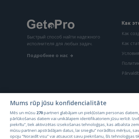
Как эт
Как соз
Быстрый способ найти надежного
Как ста
исполнителя для любых задач.
Условия
Подробнее о нас
Полити
Pārvaldī
Mums rūp jūsu konfidencialitāte
Mēs un mūsu
270
partneri glabājam un piekļūstam personas datiem
City2
pārlūkošanas datiem vai unikālajiem identifikatoriem jūsu ierīcē. Izvē
City
piekrītu”, tiek aktivizētas izsekošanas tehnoloģijas, kas atbalsta ze
mūsu partneri apstrādājam datus, lai sniegtu” norādītos mērķus, sav
opciju “Noraidīt visu” vai atsaucot savu piekrišanu, šīs tehnoloģijas ti