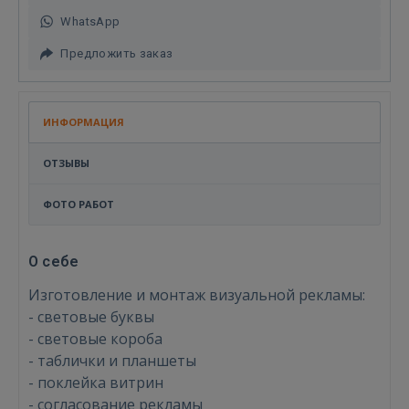
WhatsApp
Предложить заказ
ИНФОРМАЦИЯ
ОТЗЫВЫ
ФОТО РАБОТ
О себе
Изготовление и монтаж визуальной рекламы:
- световые буквы
- световые короба
- таблички и планшеты
Войти
- поклейка витрин
- согласование рекламы