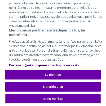
jebkurā laikā mainītu savu izvēli vai atsauktu piekrišanu,
noklikšķinot uz saites “Privātuma preferences” tīmekļa lapas
apakšā vai uz peldošās ikonas tīmekļa lapas apakšējā kreisajā
stūrī, ja tāda ir redzama. Jūsu izvēle būs spēkā mūsu piekrišanas
Tīmekļa vietne ietvaros. Plašāku informāciju skatiet mūsu
Privātuma politikā.
Mēs un mūsu partneri apstrādājam datus, lai
nodrošinātu:
City24.lv
CVbankas.lt
Precīzas atrašanās vietas izmantošana. Ierīces parametru aktīva
City24.ee
Kainos.lt
skenēšana identifikācijas nolūkā. Informācijas ievietošana ierīcē
GetaPro.lv
Paslaugos.lt
un/vai piekļuve tai. Personalizētas reklāmas un saturs, reklāmu
GetaPro.ee
auto24.ee
un satura efektivitātes novērtēšana, analītiskā informācija par
lietotāju grupām un produktu izstrāde.
Skelbiu.lt
KV.ee
Partneru (pakalpojumu sniedzēju) saraksts
Autoplius.lt
Osta.ee
Aruodas.lt
KuldneBörs.ee
Es piekrītu
Noraidīt visu
© 2026 GetaPro. Все права защищены.
ART DEKO group
ПРЕДЛОЖИТЬ ЗАКАЗ
Rādīt mērķus