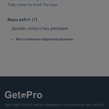
Работаем по всей Латвии
Виды работ (
7
)
Дизайн, искусство, реклама
ВОЙТИ
Изготовление наружной рекламы
Забыли пароль?
Запомнить?
FACEBOOK
GOOGLE
 Sign in with Apple
Ещё не зарегистрированы?
Быстрый способ найти надежного исполнителя для любых
РЕГИСТРАЦИЯ