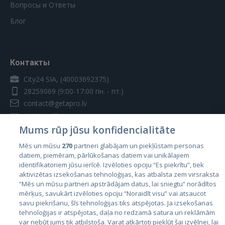
Вопросы и Ответы
Блог
Контакты
City24 SIA, (40003692375)
28259069
(9:00-17:00 пн. - пт.)
contact@getapro.lv
Mums rūp jūsu konfidencialitāte
Mēs un mūsu
270
partneri glabājam un piekļūstam personas
datiem, piemēram, pārlūkošanas datiem vai unikālajiem
Страны
identifikatoriem jūsu ierīcē. Izvēloties opciju “Es piekrītu”, tiek
aktivizētas izsekošanas tehnoloģijas, kas atbalsta zem virsraksta
Эстония
“Mēs un mūsu partneri apstrādājam datus, lai sniegtu” norādītos
Латвия
mērķus, savukārt izvēloties opciju “Noraidīt visu” vai atsaucot
savu piekrišanu, šīs tehnoloģijas tiks atspējotas. Ja izsekošanas
Литва
tehnoloģijas ir atspējotas, daļa no redzamā satura un reklāmām
var nebūt jums tik atbilstoša. Varat atkārtoti piekļūt šai izvēlnei, lai