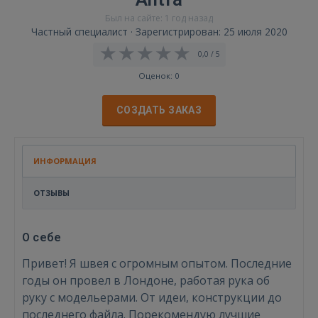
Был на сайте: 1 год назад
Частный специалист · Зарегистрирован: 25 июля 2020
0,0 / 5
Оценок: 0
СОЗДАТЬ ЗАКАЗ
ИНФОРМАЦИЯ
ОТЗЫВЫ
О себе
Привет! Я швея с огромным опытом. Последние
годы он провел в Лондоне, работая рука об
руку с модельерами. От идеи, конструкции до
последнего файла. Порекомендую лучшие