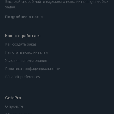
Быстрый способ найти надежного исполнителя для любых
FACEBOOK
задач.
Подробнее о нас
GOOGLE
Как это работает
 Sign in with Apple
Как создать заказ
Ещё не зарегистрированы?
Как стать исполнителем
РЕГИСТРАЦИЯ
Условия использования
Политика конфиденциальности
Pārvaldīt preferences
GetaPro
О проекте