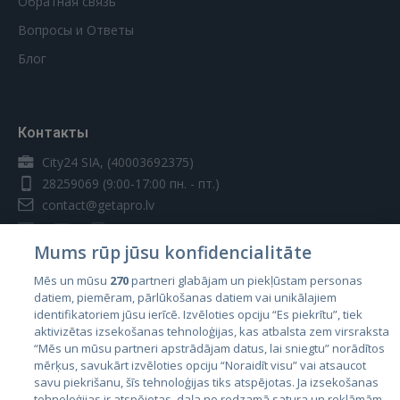
Обратная связь
Вопросы и Ответы
Блог
Контакты
City24 SIA, (40003692375)
28259069
(9:00-17:00 пн. - пт.)
contact@getapro.lv
Mums rūp jūsu konfidencialitāte
Mēs un mūsu
270
partneri glabājam un piekļūstam personas
datiem, piemēram, pārlūkošanas datiem vai unikālajiem
Страны
identifikatoriem jūsu ierīcē. Izvēloties opciju “Es piekrītu”, tiek
aktivizētas izsekošanas tehnoloģijas, kas atbalsta zem virsraksta
Эстония
“Mēs un mūsu partneri apstrādājam datus, lai sniegtu” norādītos
Латвия
mērķus, savukārt izvēloties opciju “Noraidīt visu” vai atsaucot
savu piekrišanu, šīs tehnoloģijas tiks atspējotas. Ja izsekošanas
Литва
tehnoloģijas ir atspējotas, daļa no redzamā satura un reklāmām