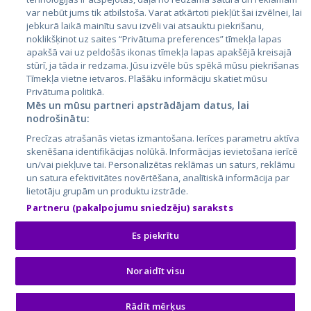
var nebūt jums tik atbilstoša. Varat atkārtoti piekļūt šai izvēlnei, lai
jebkurā laikā mainītu savu izvēli vai atsauktu piekrišanu,
noklikšķinot uz saites “Privātuma preferences” tīmekļa lapas
apakšā vai uz peldošās ikonas tīmekļa lapas apakšējā kreisajā
stūrī, ja tāda ir redzama. Jūsu izvēle būs spēkā mūsu piekrišanas
Tīmekļa vietne ietvaros. Plašāku informāciju skatiet mūsu
Privātuma politikā.
Mēs un mūsu partneri apstrādājam datus, lai
nodrošinātu:
City24.lv
CVbankas.lt
Precīzas atrašanās vietas izmantošana. Ierīces parametru aktīva
City24.ee
Kainos.lt
skenēšana identifikācijas nolūkā. Informācijas ievietošana ierīcē
GetaPro.lv
Paslaugos.lt
un/vai piekļuve tai. Personalizētas reklāmas un saturs, reklāmu
GetaPro.ee
auto24.ee
un satura efektivitātes novērtēšana, analītiskā informācija par
lietotāju grupām un produktu izstrāde.
Skelbiu.lt
KV.ee
Partneru (pakalpojumu sniedzēju) saraksts
Autoplius.lt
Osta.ee
Aruodas.lt
KuldneBörs.ee
Es piekrītu
Noraidīt visu
© 2026 GetaPro. Все права защищены.
Rādīt mērķus