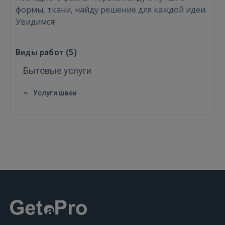
формы, ткани, найду решение для каждой идеи.
Увидимся!
Виды работ (
5
)
Бытовые услуги
Услуги швеи
Войти
ВОЙТИ
Забыли пароль?
Запомнить?