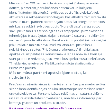
Mēs un mūsu
270
partneri glabājam un piekļūstam personas
datiem, piemēram, pārlūkošanas datiem vai unikālajiem
Страны
identifikatoriem jūsu ierīcē. Izvēloties opciju “Es piekrītu”, tiek
aktivizētas izsekošanas tehnoloģijas, kas atbalsta zem virsraksta
Эстония
“Mēs un mūsu partneri apstrādājam datus, lai sniegtu” norādītos
Латвия
mērķus, savukārt izvēloties opciju “Noraidīt visu” vai atsaucot
savu piekrišanu, šīs tehnoloģijas tiks atspējotas. Ja izsekošanas
Литва
tehnoloģijas ir atspējotas, daļa no redzamā satura un reklāmām
var nebūt jums tik atbilstoša. Varat atkārtoti piekļūt šai izvēlnei, lai
jebkurā laikā mainītu savu izvēli vai atsauktu piekrišanu,
noklikšķinot uz saites “Privātuma preferences” tīmekļa lapas
apakšā vai uz peldošās ikonas tīmekļa lapas apakšējā kreisajā
stūrī, ja tāda ir redzama. Jūsu izvēle būs spēkā mūsu piekrišanas
Tīmekļa vietne ietvaros. Plašāku informāciju skatiet mūsu
Privātuma politikā.
Mēs un mūsu partneri apstrādājam datus, lai
nodrošinātu:
City24.lv
CVbankas.lt
Precīzas atrašanās vietas izmantošana. Ierīces parametru aktīva
City24.ee
Kainos.lt
skenēšana identifikācijas nolūkā. Informācijas ievietošana ierīcē
GetaPro.lv
Paslaugos.lt
un/vai piekļuve tai. Personalizētas reklāmas un saturs, reklāmu
GetaPro.ee
auto24.ee
un satura efektivitātes novērtēšana, analītiskā informācija par
lietotāju grupām un produktu izstrāde.
Skelbiu.lt
KV.ee
Partneru (pakalpojumu sniedzēju) saraksts
Autoplius.lt
Osta.ee