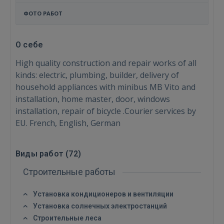
ФОТО РАБОТ
О себе
High quality construction and repair works of all
kinds: electric, plumbing, builder, delivery of
household appliances with minibus MB Vito and
installation, home master, door, windows
installation, repair of bicycle .Courier services by
EU. French, English, German
Виды работ (
72
)
Строительные работы
Установка кондиционеров и вентиляции
Установка солнечных электростанций
Строительные леса