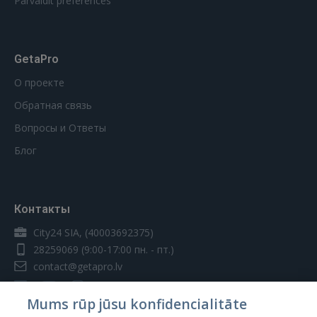
Pārvaldīt preferences
GetaPro
О проекте
Обратная связь
Вопросы и Ответы
Блог
Контакты
City24 SIA, (40003692375)
28259069
(9:00-17:00 пн. - пт.)
contact@getapro.lv
Mums rūp jūsu konfidencialitāte