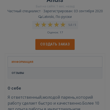
Был на сайте: 1 мес. назад
Частный специалист · Зарегистрирован: 03 сентября 2020
Latviski, По-русски
5,0 / 5
Оценок: 17
СОЗДАТЬ ЗАКАЗ
ИНФОРМАЦИЯ
ОТЗЫВЫ
О себе
Я ответственный,молодой парень,которий
работу сделает быстро и качественно.Более 10
лет опыта работы в индустриальном