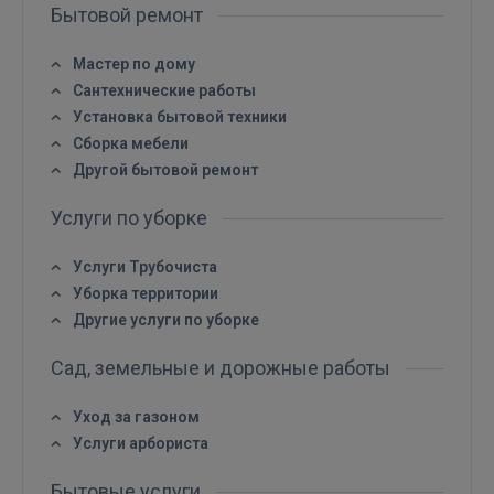
Бытовой ремонт
Мастер по дому
Сантехнические работы
Установка бытовой техники
Сборка мебели
Другой бытовой ремонт
Услуги по уборке
Войти
Услуги Трубочиста
Уборка территории
Другие услуги по уборке
Сад, земельные и дорожные работы
Уход за газоном
ВОЙТИ
Услуги арбориста
Забыли пароль?
Запомнить?
Бытовые услуги