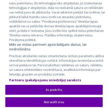
savu piekrišanu, šīs tehnoloģijas tiks atspējotas. Ja izsekošanas
Литва
tehnoloģijas ir atspējotas, daļa no redzamā satura un reklāmām
var nebūt jums tik atbilstoša. Varat atkārtoti piekļūt šai izvēlnei, lai
jebkurā laikā mainītu savu izvēli vai atsauktu piekrišanu,
noklikšķinot uz saites “Privātuma preferences” tīmekļa lapas
apakšā vai uz peldošās ikonas tīmekļa lapas apakšējā kreisajā
stūrī, ja tāda ir redzama. Jūsu izvēle būs spēkā mūsu piekrišanas
Tīmekļa vietne ietvaros. Plašāku informāciju skatiet mūsu
Privātuma politikā.
Mēs un mūsu partneri apstrādājam datus, lai
nodrošinātu:
City24.lv
CVbankas.lt
Precīzas atrašanās vietas izmantošana. Ierīces parametru aktīva
City24.ee
Kainos.lt
skenēšana identifikācijas nolūkā. Informācijas ievietošana ierīcē
GetaPro.lv
Paslaugos.lt
un/vai piekļuve tai. Personalizētas reklāmas un saturs, reklāmu
GetaPro.ee
auto24.ee
un satura efektivitātes novērtēšana, analītiskā informācija par
lietotāju grupām un produktu izstrāde.
Skelbiu.lt
KV.ee
Partneru (pakalpojumu sniedzēju) saraksts
Autoplius.lt
Osta.ee
Aruodas.lt
KuldneBörs.ee
Es piekrītu
Noraidīt visu