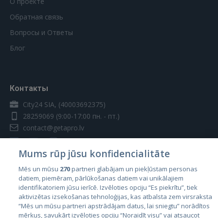
О проекте
Обратная связь
Вопросы и Ответы
Блог
Контакты
City24 SIA, (40003692375)
28259069
(9:00-17:00 пн. - пт.)
contact@getapro.lv
Mums rūp jūsu konfidencialitāte
Mēs un mūsu
270
partneri glabājam un piekļūstam personas
datiem, piemēram, pārlūkošanas datiem vai unikālajiem
Страны
identifikatoriem jūsu ierīcē. Izvēloties opciju “Es piekrītu”, tiek
aktivizētas izsekošanas tehnoloģijas, kas atbalsta zem virsraksta
Эстония
“Mēs un mūsu partneri apstrādājam datus, lai sniegtu” norādītos
Латвия
mērķus, savukārt izvēloties opciju “Noraidīt visu” vai atsaucot