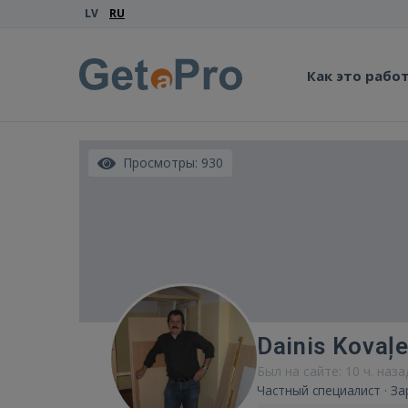
LV
RU
Как это рабо
Просмотры: 930
Dainis Kovaļe
Был на сайте: 10 ч. наза
Частный специалист · За