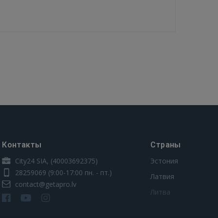
Контакты
Страны
City24 SIA, (40003692375)
Эстония
28259069
(9:00-17:00 пн. - пт.)
Латвия
contact@getapro.lv
Литва