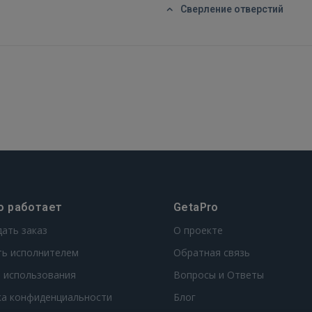
GOOGLE
Сверление отверстий
 Sign in with Apple
Ещё не зарегистрированы?
РЕГИСТРАЦИЯ
о работает
GetaPro
дать заказ
О проекте
ть исполнителем
Обратная связь
 использования
Вопросы и Ответы
ка конфиденциальности
Блог