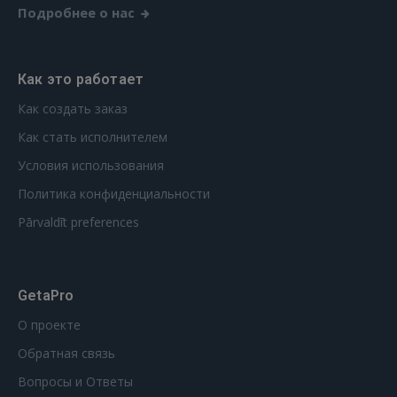
Подробнее о нас
GOOGLE
Как это работает
 Sign in with Apple
Как создать заказ
Как стать исполнителем
Ещё не зарегистрированы?
Условия использования
РЕГИСТРАЦИЯ
Политика конфиденциальности
Pārvaldīt preferences
GetaPro
О проекте
Обратная связь
Вопросы и Ответы