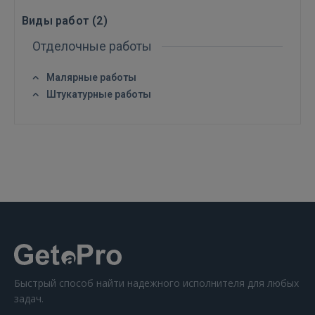
Виды работ (
2
)
Отделочные работы
Малярные работы
Штукатурные работы
Войти
ВОЙТИ
Забыли пароль?
Запомнить?
Быстрый способ найти надежного исполнителя для любых
задач.
FACEBOOK