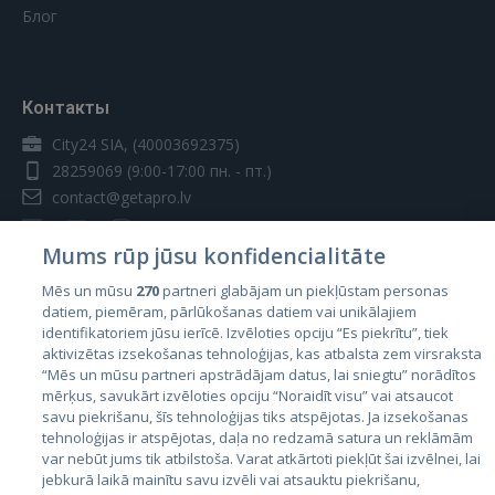
Блог
Контакты
City24 SIA, (40003692375)
28259069
(9:00-17:00 пн. - пт.)
contact@getapro.lv
Mums rūp jūsu konfidencialitāte
Mēs un mūsu
270
partneri glabājam un piekļūstam personas
datiem, piemēram, pārlūkošanas datiem vai unikālajiem
Страны
identifikatoriem jūsu ierīcē. Izvēloties opciju “Es piekrītu”, tiek
aktivizētas izsekošanas tehnoloģijas, kas atbalsta zem virsraksta
Эстония
“Mēs un mūsu partneri apstrādājam datus, lai sniegtu” norādītos
Латвия
mērķus, savukārt izvēloties opciju “Noraidīt visu” vai atsaucot
savu piekrišanu, šīs tehnoloģijas tiks atspējotas. Ja izsekošanas
Литва
tehnoloģijas ir atspējotas, daļa no redzamā satura un reklāmām
var nebūt jums tik atbilstoša. Varat atkārtoti piekļūt šai izvēlnei, lai
jebkurā laikā mainītu savu izvēli vai atsauktu piekrišanu,