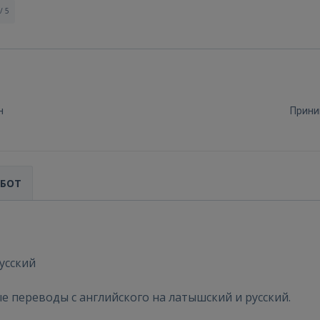
/ 5
н
Прини
АБОТ
усский
Войти
 переводы с английского на латышский и русский.