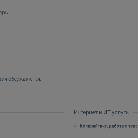
воры
ВОЙТИ
Забыли пароль?
Запомнить?
FACEBOOK
вия обсуждаются.
GOOGLE
 Sign in with Apple
Интернет и ИТ услуги
Ещё не зарегистрированы?
Копирайтинг, работа с тек
РЕГИСТРАЦИЯ