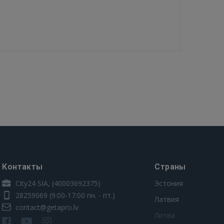
Контакты
Страны
City24 SIA, (40003692375)
Эстония
28259069
(9:00-17:00 пн. - пт.)
Латвия
contact@getapro.lv
Литва