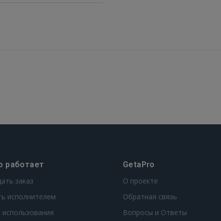
о работает
GetaPro
дать заказ
О проекте
ть исполнителем
Обратная связь
 использования
Вопросы и Ответы