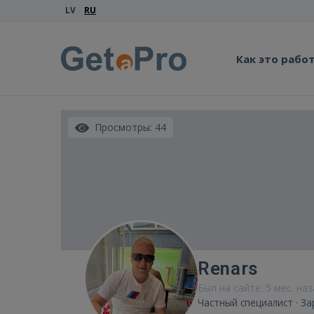
LV
RU
Как это рабо
Просмотры: 44
Renars
Был на сайте: 5 мес. на
Частный специалист · З