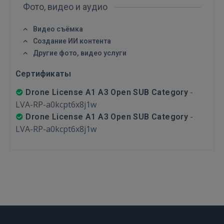
Забыли пароль?
Запомнить?
Фото, видео и аудио
Видео съёмка
FACEBOOK
Создание ИИ контента
Другие фото, видео услуги
GOOGLE
Сертификаты
 Sign in with Apple
-
Drone License A1 A3 Open SUB Category
LVA-RP-a0kcpt6x8j1w
Ещё не зарегистрированы?
-
Drone License A1 A3 Open SUB Category
LVA-RP-a0kcpt6x8j1w
РЕГИСТРАЦИЯ