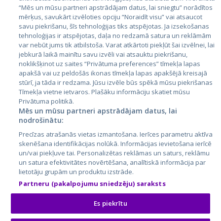
Эстония
“Mēs un mūsu partneri apstrādājam datus, lai sniegtu” norādītos
Латвия
mērķus, savukārt izvēloties opciju “Noraidīt visu” vai atsaucot
savu piekrišanu, šīs tehnoloģijas tiks atspējotas. Ja izsekošanas
Литва
tehnoloģijas ir atspējotas, daļa no redzamā satura un reklāmām
var nebūt jums tik atbilstoša. Varat atkārtoti piekļūt šai izvēlnei, lai
jebkurā laikā mainītu savu izvēli vai atsauktu piekrišanu,
noklikšķinot uz saites “Privātuma preferences” tīmekļa lapas
apakšā vai uz peldošās ikonas tīmekļa lapas apakšējā kreisajā
stūrī, ja tāda ir redzama. Jūsu izvēle būs spēkā mūsu piekrišanas
Tīmekļa vietne ietvaros. Plašāku informāciju skatiet mūsu
Privātuma politikā.
Mēs un mūsu partneri apstrādājam datus, lai
nodrošinātu:
City24.lv
CVbankas.lt
Precīzas atrašanās vietas izmantošana. Ierīces parametru aktīva
City24.ee
Kainos.lt
skenēšana identifikācijas nolūkā. Informācijas ievietošana ierīcē
GetaPro.lv
Paslaugos.lt
un/vai piekļuve tai. Personalizētas reklāmas un saturs, reklāmu
GetaPro.ee
auto24.ee
un satura efektivitātes novērtēšana, analītiskā informācija par
lietotāju grupām un produktu izstrāde.
Skelbiu.lt
KV.ee
Partneru (pakalpojumu sniedzēju) saraksts
Autoplius.lt
Osta.ee
Aruodas.lt
KuldneBörs.ee
Es piekrītu