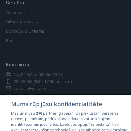
GetaPro
О проекте
Обратная связь
Вопросы и Ответы
Блог
Контакты
City24 SIA, (40003692375)
28259069
(9:00-17:00 пн. - пт.)
contact@getapro.lv
Mums rūp jūsu konfidencialitāte
Mēs un mūsu
270
partneri glabājam un piekļūstam personas
datiem, piemēram, pārlūkošanas datiem vai unikālajiem
Страны
identifikatoriem jūsu ierīcē. Izvēloties opciju “Es piekrītu”, tiek
aktivizētas izsekošanas tehnoloģijas, kas atbalsta zem virsraksta