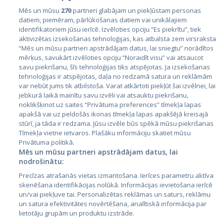
Mēs un mūsu
270
partneri glabājam un piekļūstam personas
datiem, piemēram, pārlūkošanas datiem vai unikālajiem
Страны
identifikatoriem jūsu ierīcē. Izvēloties opciju “Es piekrītu”, tiek
aktivizētas izsekošanas tehnoloģijas, kas atbalsta zem virsraksta
Эстония
“Mēs un mūsu partneri apstrādājam datus, lai sniegtu” norādītos
Латвия
mērķus, savukārt izvēloties opciju “Noraidīt visu” vai atsaucot
savu piekrišanu, šīs tehnoloģijas tiks atspējotas. Ja izsekošanas
Литва
tehnoloģijas ir atspējotas, daļa no redzamā satura un reklāmām
var nebūt jums tik atbilstoša. Varat atkārtoti piekļūt šai izvēlnei, lai
jebkurā laikā mainītu savu izvēli vai atsauktu piekrišanu,
noklikšķinot uz saites “Privātuma preferences” tīmekļa lapas
apakšā vai uz peldošās ikonas tīmekļa lapas apakšējā kreisajā
stūrī, ja tāda ir redzama. Jūsu izvēle būs spēkā mūsu piekrišanas
Tīmekļa vietne ietvaros. Plašāku informāciju skatiet mūsu
Privātuma politikā.
Mēs un mūsu partneri apstrādājam datus, lai
nodrošinātu:
City24.lv
CVbankas.lt
Precīzas atrašanās vietas izmantošana. Ierīces parametru aktīva
City24.ee
Kainos.lt
skenēšana identifikācijas nolūkā. Informācijas ievietošana ierīcē
GetaPro.lv
Paslaugos.lt
un/vai piekļuve tai. Personalizētas reklāmas un saturs, reklāmu
GetaPro.ee
auto24.ee
un satura efektivitātes novērtēšana, analītiskā informācija par
lietotāju grupām un produktu izstrāde.
Skelbiu.lt
KV.ee