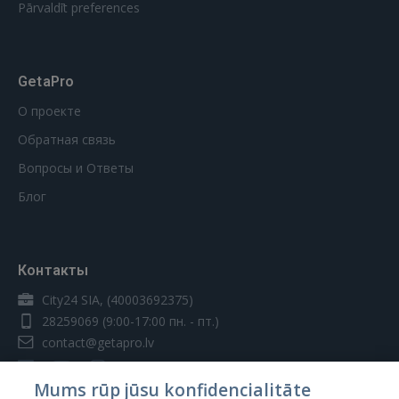
Pārvaldīt preferences
GetaPro
О проекте
Обратная связь
Вопросы и Ответы
Блог
Контакты
City24 SIA, (40003692375)
28259069
(9:00-17:00 пн. - пт.)
contact@getapro.lv
Mums rūp jūsu konfidencialitāte