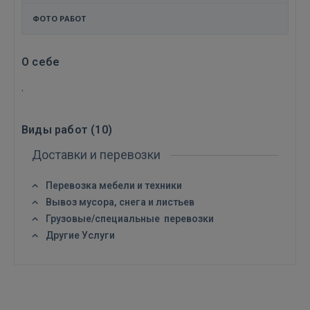
ФОТО РАБОТ
О себе
.
Виды работ (
10
)
Доставки и перевозки
Перевозка мебели и техники
Войти
Вывоз мусора, снега и листьев
Грузовые/специальные перевозки
Другие Услуги
ВОЙТИ