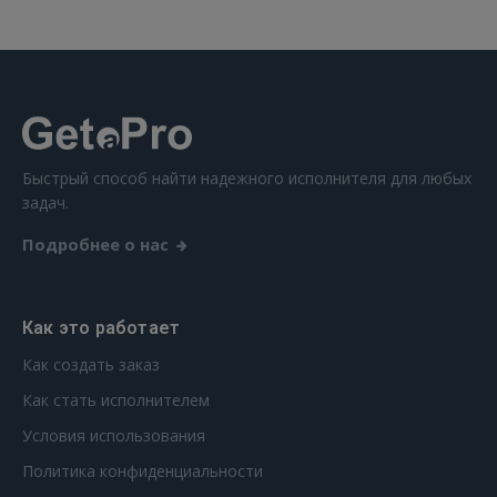
Забыли пароль?
Запомнить?
FACEBOOK
Быстрый способ найти надежного исполнителя для любых
GOOGLE
задач.
Подробнее о нас
 Sign in with Apple
Ещё не зарегистрированы?
Как это работает
РЕГИСТРАЦИЯ
Как создать заказ
Как стать исполнителем
Условия использования
Политика конфиденциальности