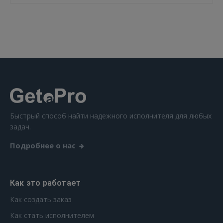
ВОЙТИ
Забыли пароль?
Запомнить?
FACEBOOK
GOOGLE
Быстрый способ найти надежного исполнителя для любых
задач.
 Sign in with Apple
Подробнее о нас
Ещё не зарегистрированы?
РЕГИСТРАЦИЯ
Как это работает
Как создать заказ
Как стать исполнителем