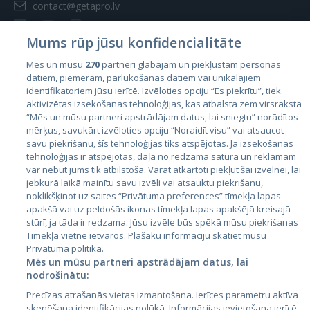
contact@getapro.lv
Mums rūp jūsu konfidencialitāte
Mēs un mūsu
270
partneri glabājam un piekļūstam personas
datiem, piemēram, pārlūkošanas datiem vai unikālajiem
Страны
identifikatoriem jūsu ierīcē. Izvēloties opciju “Es piekrītu”, tiek
aktivizētas izsekošanas tehnoloģijas, kas atbalsta zem virsraksta
Эстония
“Mēs un mūsu partneri apstrādājam datus, lai sniegtu” norādītos
Латвия
mērķus, savukārt izvēloties opciju “Noraidīt visu” vai atsaucot
savu piekrišanu, šīs tehnoloģijas tiks atspējotas. Ja izsekošanas
Литва
tehnoloģijas ir atspējotas, daļa no redzamā satura un reklāmām
var nebūt jums tik atbilstoša. Varat atkārtoti piekļūt šai izvēlnei, lai
jebkurā laikā mainītu savu izvēli vai atsauktu piekrišanu,
noklikšķinot uz saites “Privātuma preferences” tīmekļa lapas
apakšā vai uz peldošās ikonas tīmekļa lapas apakšējā kreisajā
stūrī, ja tāda ir redzama. Jūsu izvēle būs spēkā mūsu piekrišanas
Tīmekļa vietne ietvaros. Plašāku informāciju skatiet mūsu
Privātuma politikā.
Mēs un mūsu partneri apstrādājam datus, lai
nodrošinātu:
City24.lv
CVbankas.lt
Precīzas atrašanās vietas izmantošana. Ierīces parametru aktīva
City24.ee
Kainos.lt
skenēšana identifikācijas nolūkā. Informācijas ievietošana ierīcē