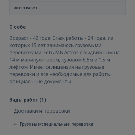
ФОТО РАБОТ
О себе
Возраст - 42 года. Стаж работы - 24 года, из
которых 15 лет занимаюсь грузовыми
перевозками. Есть MB Actros с выдвижным на
14 м манипулятором, кузовом 6,5м и 1,5 м
лифтом. Имеется лицензия на грузовые
перевозки и все необходимые для работы
официальные документы.
Войти
Виды работ (
1
)
Доставки и перевозки
Грузовые/специальные перевозки