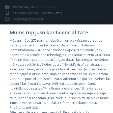
City24 SIA, (40003692375)
28259069
(9:00-17:00 пн. - пт.)
contact@getapro.lv
Mums rūp jūsu konfidencialitāte
Mēs un mūsu
270
partneri glabājam un piekļūstam personas
datiem, piemēram, pārlūkošanas datiem vai unikālajiem
Страны
identifikatoriem jūsu ierīcē. Izvēloties opciju “Es piekrītu”, tiek
aktivizētas izsekošanas tehnoloģijas, kas atbalsta zem virsraksta
Эстония
“Mēs un mūsu partneri apstrādājam datus, lai sniegtu” norādītos
Латвия
mērķus, savukārt izvēloties opciju “Noraidīt visu” vai atsaucot
savu piekrišanu, šīs tehnoloģijas tiks atspējotas. Ja izsekošanas
Литва
tehnoloģijas ir atspējotas, daļa no redzamā satura un reklāmām
var nebūt jums tik atbilstoša. Varat atkārtoti piekļūt šai izvēlnei, lai
jebkurā laikā mainītu savu izvēli vai atsauktu piekrišanu,
noklikšķinot uz saites “Privātuma preferences” tīmekļa lapas
apakšā vai uz peldošās ikonas tīmekļa lapas apakšējā kreisajā
stūrī, ja tāda ir redzama. Jūsu izvēle būs spēkā mūsu piekrišanas
Tīmekļa vietne ietvaros. Plašāku informāciju skatiet mūsu
Privātuma politikā.
Mēs un mūsu partneri apstrādājam datus, lai