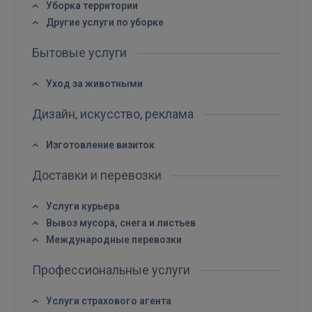
Уборка территории
Другие услуги по уборке
Бытовые услуги
Уход за животными
ВОЙТИ
Дизайн, искусство, реклама
Забыли пароль?
Запомнить?
Изготовление визиток
Доставки и перевозки
FACEBOOK
Услуги курьера
GOOGLE
Вывоз мусора, снега и листьев
Международные перевозки
 Sign in with Apple
Профессиональные услуги
Ещё не зарегистрированы?
Услуги страхового агента