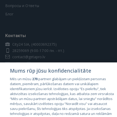
Вопросы и Ответы
Блог
Контакты
City24 SIA, (40003692375)
28259069
(9:00-17:00 пн. - пт.)
contact@getapro.lv
Mums rūp jūsu konfidencialitāte
Mēs un mūsu
270
partneri glabājam un piekļūstam personas
datiem, piemēram, pārlūkošanas datiem vai unikālajiem
Страны
identifikatoriem jūsu ierīcē. Izvēloties opciju “Es piekrītu”, tiek
aktivizētas izsekošanas tehnoloģijas, kas atbalsta zem virsraksta
Эстония
“Mēs un mūsu partneri apstrādājam datus, lai sniegtu” norādītos
Латвия
mērķus, savukārt izvēloties opciju “Noraidīt visu” vai atsaucot
savu piekrišanu, šīs tehnoloģijas tiks atspējotas. Ja izsekošanas
Литва
tehnoloģijas ir atspējotas, daļa no redzamā satura un reklāmām