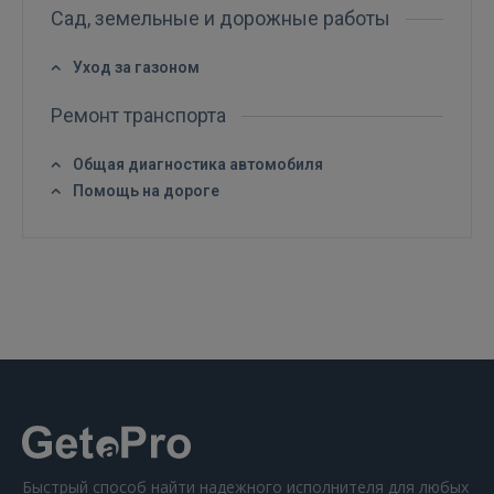
Сад, земельные и дорожные работы
Уход за газоном
Ремонт транспорта
ВОЙТИ
Общая диагностика автомобиля
Помощь на дороге
Забыли пароль?
Запомнить?
FACEBOOK
GOOGLE
 Sign in with Apple
Ещё не зарегистрированы?
Быстрый способ найти надежного исполнителя для любых