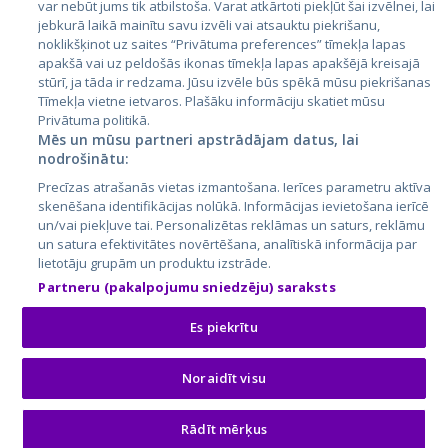
var nebūt jums tik atbilstoša. Varat atkārtoti piekļūt šai izvēlnei, lai
jebkurā laikā mainītu savu izvēli vai atsauktu piekrišanu,
noklikšķinot uz saites “Privātuma preferences” tīmekļa lapas
apakšā vai uz peldošās ikonas tīmekļa lapas apakšējā kreisajā
stūrī, ja tāda ir redzama. Jūsu izvēle būs spēkā mūsu piekrišanas
Tīmekļa vietne ietvaros. Plašāku informāciju skatiet mūsu
Privātuma politikā.
Mēs un mūsu partneri apstrādājam datus, lai
nodrošinātu:
City24.lv
CVbankas.lt
Precīzas atrašanās vietas izmantošana. Ierīces parametru aktīva
City24.ee
Kainos.lt
skenēšana identifikācijas nolūkā. Informācijas ievietošana ierīcē
GetaPro.lv
Paslaugos.lt
un/vai piekļuve tai. Personalizētas reklāmas un saturs, reklāmu
GetaPro.ee
auto24.ee
un satura efektivitātes novērtēšana, analītiskā informācija par
lietotāju grupām un produktu izstrāde.
Skelbiu.lt
KV.ee
Partneru (pakalpojumu sniedzēju) saraksts
Autoplius.lt
Osta.ee
Aruodas.lt
KuldneBörs.ee
Es piekrītu
Noraidīt visu
© 2026 GetaPro. Все права защищены.
Rādīt mērķus