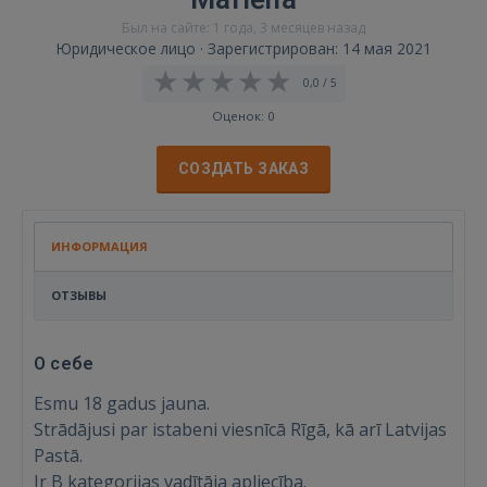
Был на сайте: 1 года, 3 месяцев назад
Юридическое лицо · Зарегистрирован: 14 мая 2021
0,0 / 5
Оценок: 0
СОЗДАТЬ ЗАКАЗ
ИНФОРМАЦИЯ
ОТЗЫВЫ
О себе
Esmu 18 gadus jauna.
Strādājusi par istabeni viesnīcā Rīgā, kā arī Latvijas
Pastā.
Ir B kategorijas vadītāja apliecība.