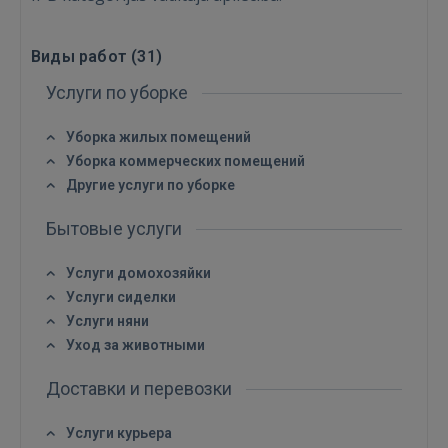
Виды работ (
31
)
Услуги по уборке
Уборка жилых помещений
Уборка коммерческих помещений
Другие услуги по уборке
Бытовые услуги
Услуги домохозяйки
Услуги сиделки
Услуги няни
Уход за животными
Доставки и перевозки
Услуги курьера
Войти