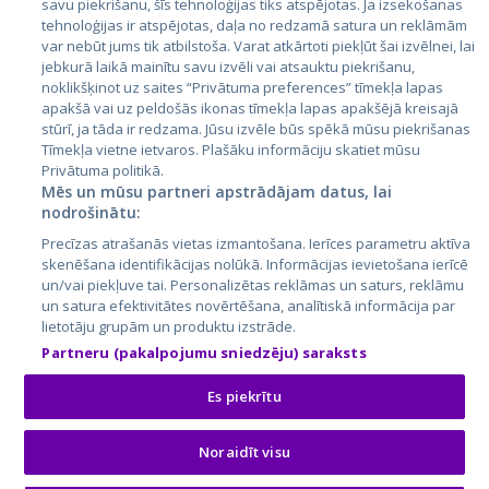
savu piekrišanu, šīs tehnoloģijas tiks atspējotas. Ja izsekošanas
Литва
tehnoloģijas ir atspējotas, daļa no redzamā satura un reklāmām
var nebūt jums tik atbilstoša. Varat atkārtoti piekļūt šai izvēlnei, lai
jebkurā laikā mainītu savu izvēli vai atsauktu piekrišanu,
noklikšķinot uz saites “Privātuma preferences” tīmekļa lapas
apakšā vai uz peldošās ikonas tīmekļa lapas apakšējā kreisajā
stūrī, ja tāda ir redzama. Jūsu izvēle būs spēkā mūsu piekrišanas
Tīmekļa vietne ietvaros. Plašāku informāciju skatiet mūsu
Privātuma politikā.
Mēs un mūsu partneri apstrādājam datus, lai
nodrošinātu:
City24.lv
CVbankas.lt
Precīzas atrašanās vietas izmantošana. Ierīces parametru aktīva
City24.ee
Kainos.lt
skenēšana identifikācijas nolūkā. Informācijas ievietošana ierīcē
GetaPro.lv
Paslaugos.lt
un/vai piekļuve tai. Personalizētas reklāmas un saturs, reklāmu
GetaPro.ee
auto24.ee
un satura efektivitātes novērtēšana, analītiskā informācija par
lietotāju grupām un produktu izstrāde.
Skelbiu.lt
KV.ee
Partneru (pakalpojumu sniedzēju) saraksts
Autoplius.lt
Osta.ee
Aruodas.lt
KuldneBörs.ee
Es piekrītu
Noraidīt visu
© 2026 GetaPro. Все права защищены.