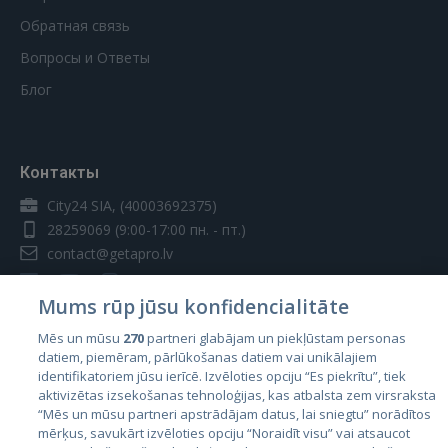
Обратная связь
Вопросы и Ответы
Блог
Контакты
City24 SIA, (40003692375)
28259069
(9:00-17:00 пн. - пт.)
contact@getapro.lv
Mums rūp jūsu konfidencialitāte
Mēs un mūsu
270
partneri glabājam un piekļūstam personas
datiem, piemēram, pārlūkošanas datiem vai unikālajiem
Страны
identifikatoriem jūsu ierīcē. Izvēloties opciju “Es piekrītu”, tiek
aktivizētas izsekošanas tehnoloģijas, kas atbalsta zem virsraksta
Эстония
“Mēs un mūsu partneri apstrādājam datus, lai sniegtu” norādītos
Латвия
mērķus, savukārt izvēloties opciju “Noraidīt visu” vai atsaucot