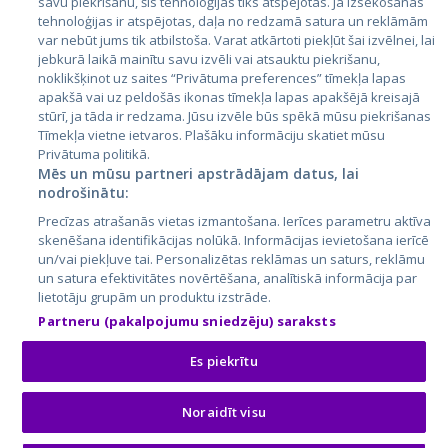
savu piekrišanu, šīs tehnoloģijas tiks atspējotas. Ja izsekošanas
Литва
tehnoloģijas ir atspējotas, daļa no redzamā satura un reklāmām
var nebūt jums tik atbilstoša. Varat atkārtoti piekļūt šai izvēlnei, lai
jebkurā laikā mainītu savu izvēli vai atsauktu piekrišanu,
noklikšķinot uz saites “Privātuma preferences” tīmekļa lapas
apakšā vai uz peldošās ikonas tīmekļa lapas apakšējā kreisajā
stūrī, ja tāda ir redzama. Jūsu izvēle būs spēkā mūsu piekrišanas
Tīmekļa vietne ietvaros. Plašāku informāciju skatiet mūsu
Privātuma politikā.
Mēs un mūsu partneri apstrādājam datus, lai
nodrošinātu:
City24.lv
CVbankas.lt
Precīzas atrašanās vietas izmantošana. Ierīces parametru aktīva
City24.ee
Kainos.lt
skenēšana identifikācijas nolūkā. Informācijas ievietošana ierīcē
GetaPro.lv
Paslaugos.lt
un/vai piekļuve tai. Personalizētas reklāmas un saturs, reklāmu
GetaPro.ee
auto24.ee
un satura efektivitātes novērtēšana, analītiskā informācija par
lietotāju grupām un produktu izstrāde.
Skelbiu.lt
KV.ee
Partneru (pakalpojumu sniedzēju) saraksts
Autoplius.lt
Osta.ee
Aruodas.lt
KuldneBörs.ee
Es piekrītu
Noraidīt visu
© 2026 GetaPro. Все права защищены.