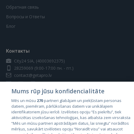
Обратная связь
Вопросы и Ответы
Блог
Контакты
City24 SIA, (40003692375)
28259069
(9:00-17:00 пн. - пт.)
contact@getapro.lv
Mums rūp jūsu konfidencialitāte
Mēs un mūsu
270
partneri glabājam un piekļūstam personas
datiem, piemēram, pārlūkošanas datiem vai unikālajiem
Страны
identifikatoriem jūsu ierīcē. Izvēloties opciju “Es piekrītu”, tiek
aktivizētas izsekošanas tehnoloģijas, kas atbalsta zem virsraksta
Эстония
“Mēs un mūsu partneri apstrādājam datus, lai sniegtu” norādītos
Латвия
mērķus, savukārt izvēloties opciju “Noraidīt visu” vai atsaucot