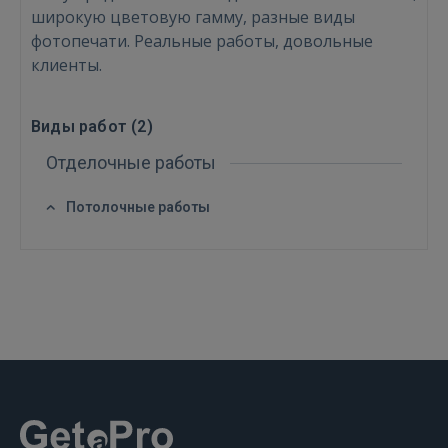
широкую цветовую гамму, разные виды
фотопечати. Реальные работы, довольные
клиенты.
Виды работ (
2
)
Отделочные работы
Потолочные работы
Войти
ВОЙТИ
Забыли пароль?
Запомнить?