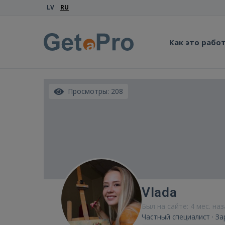
LV
RU
Как это рабо
Просмотры: 208
Vlada
Был на сайте: 4 мес. на
Частный специалист · За