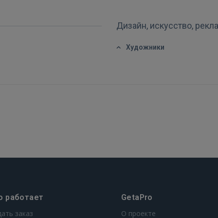
FACEBOOK
Дизайн, искусство, рекл
GOOGLE
Художники
 Sign in with Apple
Ещё не зарегистрированы?
РЕГИСТРАЦИЯ
о работает
GetaPro
дать заказ
О проекте