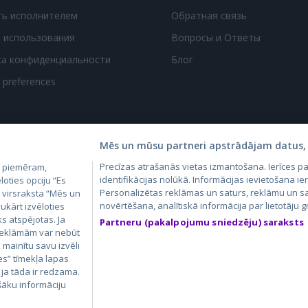
ть исполнителем
Обратная связь
 использования
Вопросы и Ответы
ка конфиденциальности
Блог
t preferences
Mēs un mūsu partneri apstrādājam datus, 
Precīzas atrašanās vietas izmantošana. Ierīces 
, piemēram,
4.lv
GetaPro.lv
Skelbiu.lt
Aruodas.lt
Kain
identifikācijas nolūkā. Informācijas ievietošana ier
loties opciju “Es
24.ee
GetaPro.ee
Personalizētas reklāmas un saturs, reklāmu un sa
Autoplius.lt
CVbankas.lt
Pas
m virsraksta “Mēs un
novērtēšana, analītiskā informācija par lietotāju
ukārt izvēloties
ks atspējotas. Ja
Partneru (pakalpojumu sniedzēju) saraksts
 reklāmām var nebūt
ā mainītu savu izvēli
es” tīmekļa lapas
 ja tāda ir redzama.
šāku informāciju