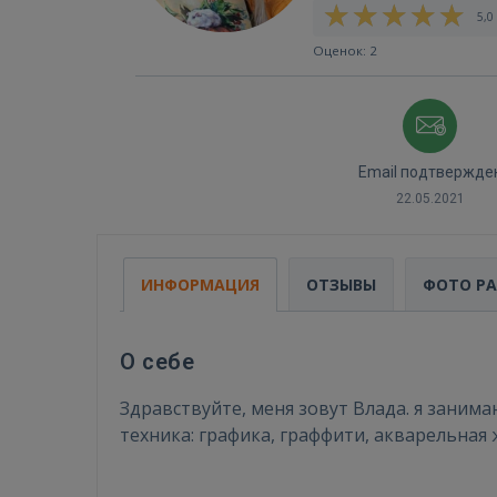
5,0 
Оценок: 2
Email подтвержде
22.05.2021
ИНФОРМАЦИЯ
ОТЗЫВЫ
ФОТО Р
О себе
Здравствуйте, меня зовут Влада. я заним
техника: графика, граффити, акварельная 