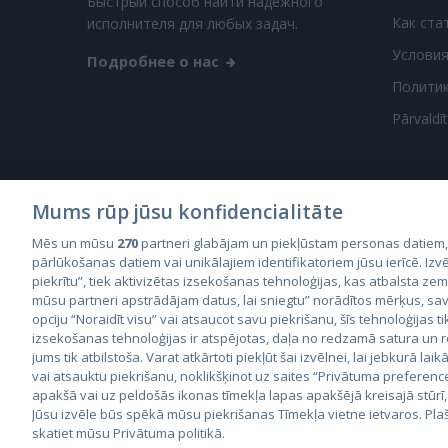
Быстрый способ найти надежного
Как ста
исполнителя для любых задач.
Условия
Подробнее о нас
Полити
Pārvaldī
Mums rūp jūsu konfidencialitāte
Mēs un mūsu
270
partneri glabājam un piekļūstam personas datiem
City2
pārlūkošanas datiem vai unikālajiem identifikatoriem jūsu ierīcē. Izvē
City
piekrītu”, tiek aktivizētas izsekošanas tehnoloģijas, kas atbalsta ze
mūsu partneri apstrādājam datus, lai sniegtu” norādītos mērķus, sav
opciju “Noraidīt visu” vai atsaucot savu piekrišanu, šīs tehnoloģijas ti
izsekošanas tehnoloģijas ir atspējotas, daļa no redzamā satura un
jums tik atbilstoša. Varat atkārtoti piekļūt šai izvēlnei, lai jebkurā laik
vai atsauktu piekrišanu, noklikšķinot uz saites “Privātuma preferenc
apakšā vai uz peldošās ikonas tīmekļa lapas apakšējā kreisajā stūrī,
© 2026 GetaPro. Все права защищены.
Jūsu izvēle būs spēkā mūsu piekrišanas Tīmekļa vietne ietvaros. Pla
skatiet mūsu Privātuma politikā.