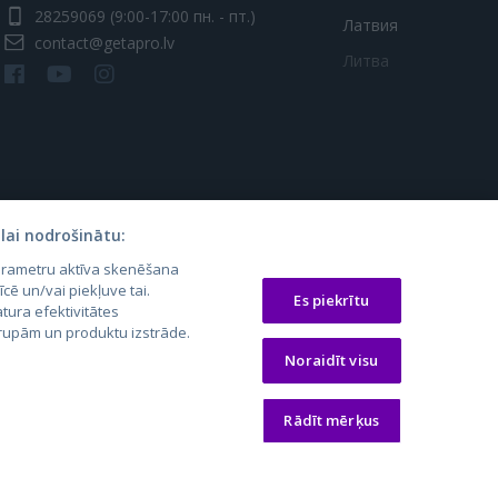
28259069
(9:00-17:00 пн. - пт.)
Латвия
contact@getapro.lv
Литва
lai nodrošinātu:
parametru aktīva skenēšana
os.lt
auto24.ee
Osta.ee
īcē un/vai piekļuve tai.
Es piekrītu
tura efektivitātes
laugos.lt
KV.ee
KuldneBörs.ee
 grupām un produktu izstrāde.
Noraidīt visu
Rādīt mērķus