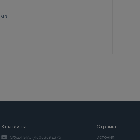
ама
Контакты
Страны
City24 SIA, (40003692375)
Эстония