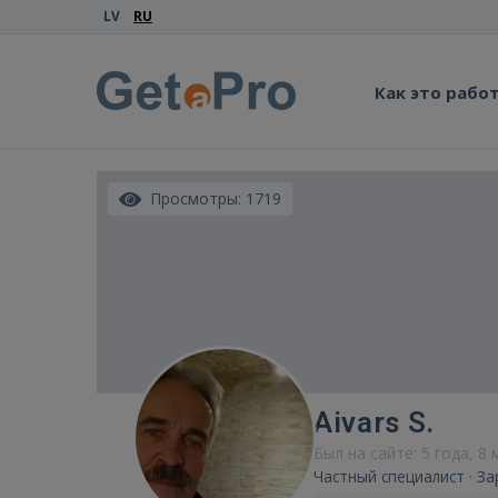
LV
RU
Как это рабо
Просмотры: 1719
Aivars S.
Был на сайте: 5 года, 8
Частный специалист · З