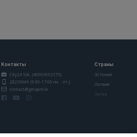
Контакты
Страны
City24 SIA, (40003692375)
Эстония
28259069
(9:00-17:00 пн. - пт.)
Латвия
contact@getapro.lv
Литва