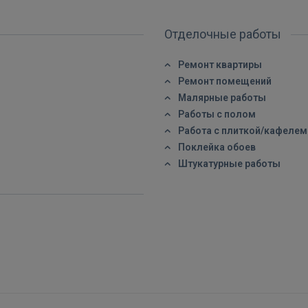
Отделочные работы
ВОЙТИ
Ремонт квартиры
Забыли пароль?
Запомнить?
Ремонт помещений
Малярные работы
FACEBOOK
Работы с полом
Работа с плиткой/кафелем
Поклейка обоев
GOOGLE
Штукатурные работы
 Sign in with Apple
Ещё не зарегистрированы?
РЕГИСТРАЦИЯ