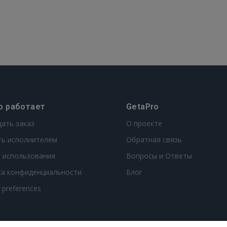
о работает
GetaPro
дать заказ
О проекте
ть исполнителем
Обратная связь
 использования
Вопросы и Ответы
ка конфиденциальности
Блог
t preferences