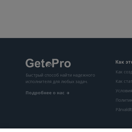
Как эт
Как соз
Быстрый способ найти надежного
Как ста
исполнителя для любых задач.
Условия
Подробнее о нас
Полити
Pārvaldī