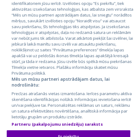
Страны
identifikatoriem jūsu ierīcē. Izvēloties opciju “Es piekrītu”, tiek
aktivizētas izsekošanas tehnoloģijas, kas atbalsta zem virsraksta
Эстония
“Mēs un mūsu partneri apstrādājam datus, lai sniegtu” norādītos
Латвия
mērķus, savukārt izvēloties opciju “Noraidīt visu” vai atsaucot
savu piekrišanu, šīs tehnoloģijas tiks atspējotas. Ja izsekošanas
Литва
tehnoloģijas ir atspējotas, daļa no redzamā satura un reklāmām
var nebūt jums tik atbilstoša. Varat atkārtoti piekļūt šai izvēlnei, lai
jebkurā laikā mainītu savu izvēli vai atsauktu piekrišanu,
noklikšķinot uz saites “Privātuma preferences” tīmekļa lapas
apakšā vai uz peldošās ikonas tīmekļa lapas apakšējā kreisajā
stūrī, ja tāda ir redzama. Jūsu izvēle būs spēkā mūsu piekrišanas
Tīmekļa vietne ietvaros. Plašāku informāciju skatiet mūsu
Privātuma politikā.
Mēs un mūsu partneri apstrādājam datus, lai
nodrošinātu:
City24.lv
CVbankas.lt
Precīzas atrašanās vietas izmantošana. Ierīces parametru aktīva
City24.ee
Kainos.lt
skenēšana identifikācijas nolūkā. Informācijas ievietošana ierīcē
GetaPro.lv
Paslaugos.lt
un/vai piekļuve tai. Personalizētas reklāmas un saturs, reklāmu
GetaPro.ee
auto24.ee
un satura efektivitātes novērtēšana, analītiskā informācija par
lietotāju grupām un produktu izstrāde.
Skelbiu.lt
KV.ee
Partneru (pakalpojumu sniedzēju) saraksts
Autoplius.lt
Osta.ee
Aruodas.lt
KuldneBörs.ee
Es piekrītu