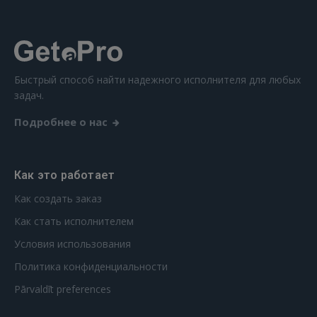
Забыли пароль?
Запомнить?
FACEBOOK
Быстрый способ найти надежного исполнителя для любых
задач.
GOOGLE
Подробнее о нас
 Sign in with Apple
Ещё не зарегистрированы?
Как это работает
Как создать заказ
РЕГИСТРАЦИЯ
Как стать исполнителем
Условия использования
Политика конфиденциальности
Pārvaldīt preferences