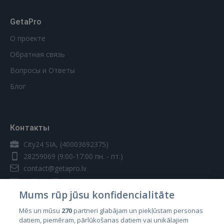
GetaPro
О проекте
Обратная связь
Вопросы и Ответы
Блог
Контакты
City24 SIA, (40003692375)
28259069
(9:00-17:00 пн. - пт.)
contact@getapro.lv
Mums rūp jūsu konfidencialitāte
Mēs un mūsu
270
partneri glabājam un piekļūstam personas
datiem, piemēram, pārlūkošanas datiem vai unikālajiem