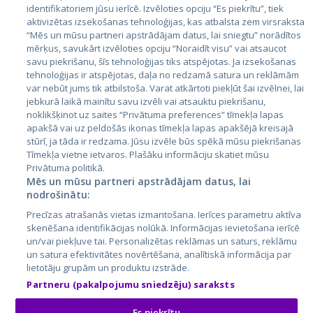
Страны
identifikatoriem jūsu ierīcē. Izvēloties opciju “Es piekrītu”, tiek
aktivizētas izsekošanas tehnoloģijas, kas atbalsta zem virsraksta
Эстония
“Mēs un mūsu partneri apstrādājam datus, lai sniegtu” norādītos
Латвия
mērķus, savukārt izvēloties opciju “Noraidīt visu” vai atsaucot
savu piekrišanu, šīs tehnoloģijas tiks atspējotas. Ja izsekošanas
Литва
tehnoloģijas ir atspējotas, daļa no redzamā satura un reklāmām
var nebūt jums tik atbilstoša. Varat atkārtoti piekļūt šai izvēlnei, lai
jebkurā laikā mainītu savu izvēli vai atsauktu piekrišanu,
noklikšķinot uz saites “Privātuma preferences” tīmekļa lapas
apakšā vai uz peldošās ikonas tīmekļa lapas apakšējā kreisajā
stūrī, ja tāda ir redzama. Jūsu izvēle būs spēkā mūsu piekrišanas
Tīmekļa vietne ietvaros. Plašāku informāciju skatiet mūsu
Privātuma politikā.
Mēs un mūsu partneri apstrādājam datus, lai
nodrošinātu:
City24.lv
CVbankas.lt
Precīzas atrašanās vietas izmantošana. Ierīces parametru aktīva
City24.ee
Kainos.lt
skenēšana identifikācijas nolūkā. Informācijas ievietošana ierīcē
GetaPro.lv
Paslaugos.lt
un/vai piekļuve tai. Personalizētas reklāmas un saturs, reklāmu
GetaPro.ee
auto24.ee
un satura efektivitātes novērtēšana, analītiskā informācija par
lietotāju grupām un produktu izstrāde.
Skelbiu.lt
KV.ee
Partneru (pakalpojumu sniedzēju) saraksts
Autoplius.lt
Osta.ee
Aruodas.lt
KuldneBörs.ee
Es piekrītu