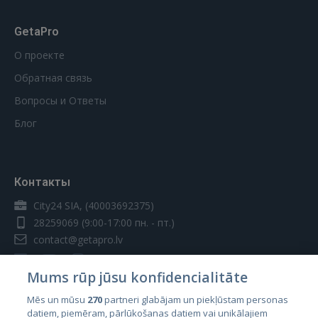
GetaPro
О проекте
Обратная связь
Вопросы и Ответы
Блог
Контакты
City24 SIA, (40003692375)
28259069
(9:00-17:00 пн. - пт.)
contact@getapro.lv
Mums rūp jūsu konfidencialitāte
Mēs un mūsu
270
partneri glabājam un piekļūstam personas
datiem, piemēram, pārlūkošanas datiem vai unikālajiem