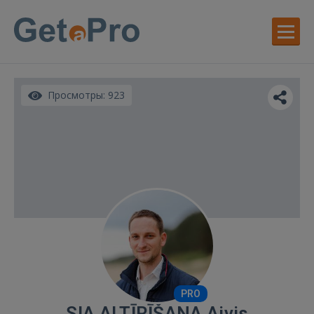
Просмотры: 923
PRO
SIA ALTĪRĪŠANA Aivis