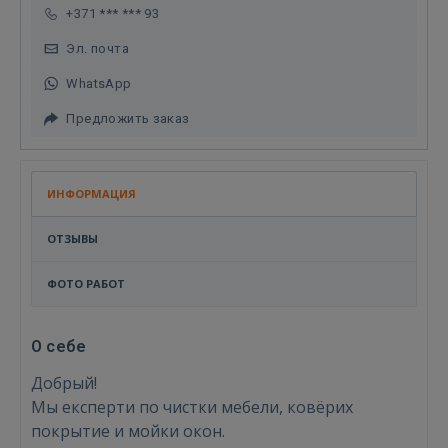
+371 *** *** 93
Эл. почта
WhatsApp
Предложить заказ
ИНФОРМАЦИЯ
ОТЗЫВЫ
ФОТО РАБОТ
О себе
Добрый!
Мы експерти по чистки мебели, ковёрих
покрытие и мойки окон.