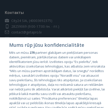
Контакты
City24 SIA, (40003692375)
28259069
(9:00-17:00 пн. - пт.)
contact@getapro.lv
Mums rūp jūsu konfidencialitāte
Mēs un mūsu
270
partneri glabājam un piekļūstam personas
datiem, piemēram, pārlūkošanas datiem vai unikālajiem
Страны
identifikatoriem jūsu ierīcē. Izvēloties opciju “Es piekrītu”, tiek
aktivizētas izsekošanas tehnoloģijas, kas atbalsta zem virsraksta
Эстония
“Mēs un mūsu partneri apstrādājam datus, lai sniegtu” norādītos
Латвия
mērķus, savukārt izvēloties opciju “Noraidīt visu” vai atsaucot
savu piekrišanu, šīs tehnoloģijas tiks atspējotas. Ja izsekošanas
Литва
tehnoloģijas ir atspējotas, daļa no redzamā satura un reklāmām
var nebūt jums tik atbilstoša. Varat atkārtoti piekļūt šai izvēlnei, lai
jebkurā laikā mainītu savu izvēli vai atsauktu piekrišanu,
noklikšķinot uz saites “Privātuma preferences” tīmekļa lapas
apakšā vai uz peldošās ikonas tīmekļa lapas apakšējā kreisajā
stūrī, ja tāda ir redzama. Jūsu izvēle būs spēkā mūsu piekrišanas