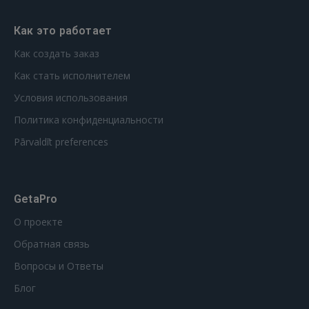
GOOGLE
Как это работает
Как создать заказ
 Sign in with Apple
Как стать исполнителем
Условия использования
Ещё не зарегистрированы?
Политика конфиденциальности
РЕГИСТРАЦИЯ
Pārvaldīt preferences
GetaPro
О проекте
Обратная связь
Вопросы и Ответы
Блог