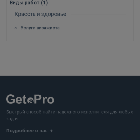
Виды работ (
1
)
Красота и здоровье
Услуги визажиста
Войти
ВОЙТИ
Быстрый способ найти надежного исполнителя для любых
Забыли пароль?
Запомнить?
задач.
Подробнее о нас
FACEBOOK