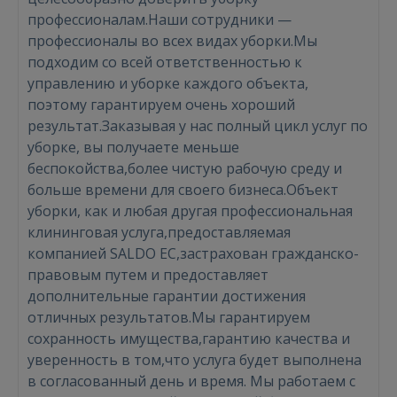
профессионалам.Наши сотрудники —
профессионалы во всех видах уборки.Мы
подходим со всей ответственностью к
управлению и уборке каждого объекта,
поэтому гарантируем очень хороший
результат.Заказывая у нас полный цикл услуг по
уборке, вы получаете меньше
Войти
беспокойства,более чистую рабочую среду и
больше времени для своего бизнеса.Объект
уборки, как и любая другая профессиональная
клининговая услуга,предоставляемая
компанией SALDO EC,застрахован гражданско-
правовым путем и предоставляет
дополнительные гарантии достижения
ВОЙТИ
отличных результатов.Мы гарантируем
сохранность имущества,гарантию качества и
Забыли пароль?
Запомнить?
уверенность в том,что услуга будет выполнена
в согласованный день и время. Мы работаем с
FACEBOOK