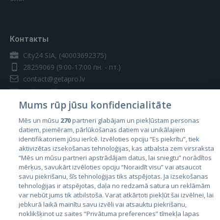
Контакты
City24 SIA, (40003692375)
28259069
(9:00-17:00 пн. - пт.)
contact@getapro.lv
Mums rūp jūsu konfidencialitāte
Mēs un mūsu
270
partneri glabājam un piekļūstam personas
datiem, piemēram, pārlūkošanas datiem vai unikālajiem
Страны
identifikatoriem jūsu ierīcē. Izvēloties opciju “Es piekrītu”, tiek
aktivizētas izsekošanas tehnoloģijas, kas atbalsta zem virsraksta
Эстония
“Mēs un mūsu partneri apstrādājam datus, lai sniegtu” norādītos
Латвия
mērķus, savukārt izvēloties opciju “Noraidīt visu” vai atsaucot
savu piekrišanu, šīs tehnoloģijas tiks atspējotas. Ja izsekošanas
Литва
tehnoloģijas ir atspējotas, daļa no redzamā satura un reklāmām
var nebūt jums tik atbilstoša. Varat atkārtoti piekļūt šai izvēlnei, lai
jebkurā laikā mainītu savu izvēli vai atsauktu piekrišanu,
noklikšķinot uz saites “Privātuma preferences” tīmekļa lapas