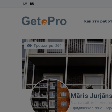
LV
RU
Как это рабо
Просмотры: 264
Māris Jurjān
Был на сайте: 11 мес. н
Юридическое лицо · Зар