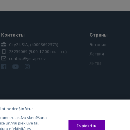
Контакты
Страны
City24 SIA, (40003692375)
Эстония
28259069
(9:00-17:00 пн. - пт.)
Латвия
contact@getapro.lv
Литва
lai nodrošinātu:
parametru aktīva skenēšana
os.lt
auto24.ee
Osta.ee
īcē un/vai piekļuve tai.
Es piekrītu
tura efektivitātes
laugos.lt
KV.ee
KuldneBörs.ee