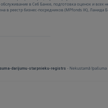
ВОЙТИ
 обслуживание в Себ Банке, подготовка оценок и всех 
ена в реестр бизнес-посредников (MPfonds IK), Ланида 
Забыли пароль?
Запомнить?
FACEBOOK
GOOGLE
 Sign in with Apple
Ещё не зарегистрированы?
-
Nekustamā īpašuma d
suma-darijumu-starpnieku-registrs
РЕГИСТРАЦИЯ