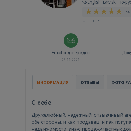
English, Latviski, По-ру
5,0 
Оценок: 8
Email подтвержден
Док
09.11.2021
ИНФОРМАЦИЯ
ОТЗЫВЫ
ФОТО Р
О себе
Дружелюбный, надежный, отзывчивый агент
обе стороны, и как продавец, и как покуп
недвижимости, знаю продажу частных домо