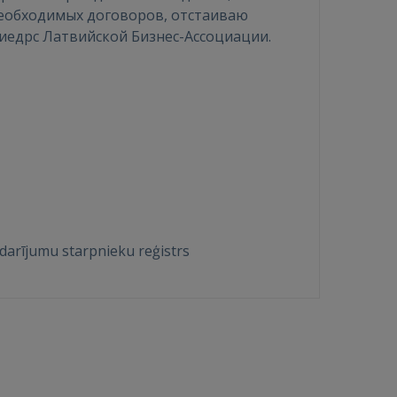
необходимых договоров, отстаиваю
Биедрс Латвийской Бизнес-Ассоциации.
arījumu starpnieku reģistrs