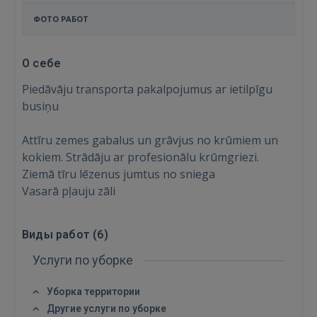
ФОТО РАБОТ
О себе
Piedāvāju transporta pakalpojumus ar ietilpīgu
busiņu
Attīru zemes gabalus un grāvjus no krūmiem un
kokiem. Strādāju ar profesionālu krūmgriezi.
Ziemā tīru lēzenus jumtus no sniega
Vasarā pļauju zāli
Виды работ (
6
)
Услуги по уборке
Войти
Уборка территории
Другие услуги по уборке