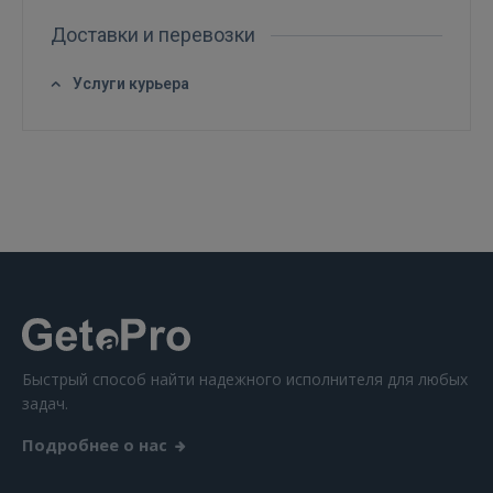
Доставки и перевозки
Услуги курьера
ВОЙТИ
Забыли пароль?
Запомнить?
FACEBOOK
GOOGLE
 Sign in with Apple
Быстрый способ найти надежного исполнителя для любых
Ещё не зарегистрированы?
задач.
Подробнее о нас
РЕГИСТРАЦИЯ