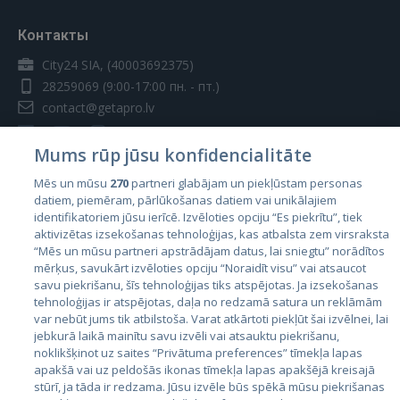
Контакты
City24 SIA, (40003692375)
28259069
(9:00-17:00 пн. - пт.)
contact@getapro.lv
Mums rūp jūsu konfidencialitāte
Mēs un mūsu
270
partneri glabājam un piekļūstam personas
datiem, piemēram, pārlūkošanas datiem vai unikālajiem
Страны
identifikatoriem jūsu ierīcē. Izvēloties opciju “Es piekrītu”, tiek
aktivizētas izsekošanas tehnoloģijas, kas atbalsta zem virsraksta
Эстония
“Mēs un mūsu partneri apstrādājam datus, lai sniegtu” norādītos
Латвия
mērķus, savukārt izvēloties opciju “Noraidīt visu” vai atsaucot
savu piekrišanu, šīs tehnoloģijas tiks atspējotas. Ja izsekošanas
Литва
tehnoloģijas ir atspējotas, daļa no redzamā satura un reklāmām
var nebūt jums tik atbilstoša. Varat atkārtoti piekļūt šai izvēlnei, lai
jebkurā laikā mainītu savu izvēli vai atsauktu piekrišanu,
noklikšķinot uz saites “Privātuma preferences” tīmekļa lapas
apakšā vai uz peldošās ikonas tīmekļa lapas apakšējā kreisajā
stūrī, ja tāda ir redzama. Jūsu izvēle būs spēkā mūsu piekrišanas