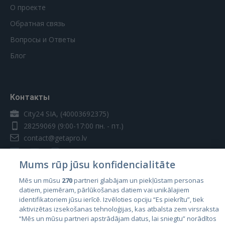
О проекте
Обратная связь
Вопросы и Ответы
Блог
Контакты
City24 SIA, (40003692375)
28259069
(9:00-17:00 пн. - пт.)
contact@getapro.lv
Mums rūp jūsu konfidencialitāte
Mēs un mūsu
270
partneri glabājam un piekļūstam personas
datiem, piemēram, pārlūkošanas datiem vai unikālajiem
Страны
identifikatoriem jūsu ierīcē. Izvēloties opciju “Es piekrītu”, tiek
aktivizētas izsekošanas tehnoloģijas, kas atbalsta zem virsraksta
Эстония
“Mēs un mūsu partneri apstrādājam datus, lai sniegtu” norādītos