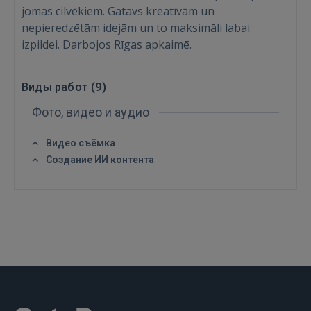
jomas cilvēkiem. Gatavs kreatīvām un
nepieredzētām idejām un to maksimāli labai
izpildei. Darbojos Rīgas apkaimē.
Виды работ (
9
)
Фото, видео и аудио
Видео съёмка
Войти
Создание ИИ контента
ВОЙТИ
Забыли пароль?
Запомнить?