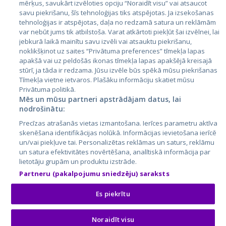
Латвия
mērķus, savukārt izvēloties opciju “Noraidīt visu” vai atsaucot
savu piekrišanu, šīs tehnoloģijas tiks atspējotas. Ja izsekošanas
Литва
tehnoloģijas ir atspējotas, daļa no redzamā satura un reklāmām
var nebūt jums tik atbilstoša. Varat atkārtoti piekļūt šai izvēlnei, lai
jebkurā laikā mainītu savu izvēli vai atsauktu piekrišanu,
noklikšķinot uz saites “Privātuma preferences” tīmekļa lapas
apakšā vai uz peldošās ikonas tīmekļa lapas apakšējā kreisajā
stūrī, ja tāda ir redzama. Jūsu izvēle būs spēkā mūsu piekrišanas
Tīmekļa vietne ietvaros. Plašāku informāciju skatiet mūsu
Privātuma politikā.
Mēs un mūsu partneri apstrādājam datus, lai
nodrošinātu:
City24.lv
CVbankas.lt
Precīzas atrašanās vietas izmantošana. Ierīces parametru aktīva
City24.ee
Kainos.lt
skenēšana identifikācijas nolūkā. Informācijas ievietošana ierīcē
GetaPro.lv
Paslaugos.lt
un/vai piekļuve tai. Personalizētas reklāmas un saturs, reklāmu
GetaPro.ee
auto24.ee
un satura efektivitātes novērtēšana, analītiskā informācija par
lietotāju grupām un produktu izstrāde.
Skelbiu.lt
KV.ee
Partneru (pakalpojumu sniedzēju) saraksts
Autoplius.lt
Osta.ee
Aruodas.lt
KuldneBörs.ee
Es piekrītu
Noraidīt visu