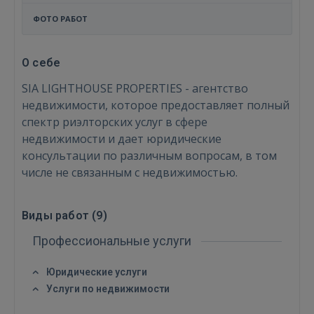
ФОТО РАБОТ
О себе
SIA LIGHTHOUSE PROPERTIES - агентство
недвижимости, которое предоставляет полный
спектр риэлторских услуг в сфере
недвижимости и дает юридические
консультации по различным вопросам, в том
числе не связанным с недвижимостью.
Виды работ (
9
)
Войти
Профессиональные услуги
Юридические услуги
Услуги по недвижимости