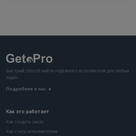
ВОЙТИ
Забыли пароль?
Запомнить?
FACEBOOK
GOOGLE
Быстрый способ найти надежного исполнителя для любых
задач.
 Sign in with Apple
Подробнее о нас
Ещё не зарегистрированы?
РЕГИСТРАЦИЯ
Как это работает
Как создать заказ
Как стать исполнителем