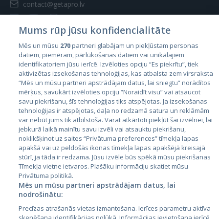
contact@getapro.lv
Mums rūp jūsu konfidencialitāte
Mēs un mūsu
270
partneri glabājam un piekļūstam personas
datiem, piemēram, pārlūkošanas datiem vai unikālajiem
Страны
identifikatoriem jūsu ierīcē. Izvēloties opciju “Es piekrītu”, tiek
aktivizētas izsekošanas tehnoloģijas, kas atbalsta zem virsraksta
Эстония
“Mēs un mūsu partneri apstrādājam datus, lai sniegtu” norādītos
Латвия
mērķus, savukārt izvēloties opciju “Noraidīt visu” vai atsaucot
savu piekrišanu, šīs tehnoloģijas tiks atspējotas. Ja izsekošanas
Литва
tehnoloģijas ir atspējotas, daļa no redzamā satura un reklāmām
var nebūt jums tik atbilstoša. Varat atkārtoti piekļūt šai izvēlnei, lai
jebkurā laikā mainītu savu izvēli vai atsauktu piekrišanu,
noklikšķinot uz saites “Privātuma preferences” tīmekļa lapas
apakšā vai uz peldošās ikonas tīmekļa lapas apakšējā kreisajā
stūrī, ja tāda ir redzama. Jūsu izvēle būs spēkā mūsu piekrišanas
Tīmekļa vietne ietvaros. Plašāku informāciju skatiet mūsu
Privātuma politikā.
Mēs un mūsu partneri apstrādājam datus, lai
nodrošinātu:
City24.lv
CVbankas.lt
Precīzas atrašanās vietas izmantošana. Ierīces parametru aktīva
City24.ee
Kainos.lt
skenēšana identifikācijas nolūkā. Informācijas ievietošana ierīcē