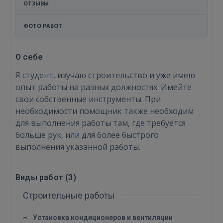
ОТЗЫВЫ
ФОТО РАБОТ
О себе
Я студент, изучаю строительство и уже имею
опыт работы на разных должностях. Имейте
свои собственные инструменты. При
необходимости помощник также необходим
для выполнения работы там, где требуется
больше рук, или для более быстрого
выполнения указанной работы.
Войти
Виды работ (
3
)
Строительные работы
Установка кондиционеров и вентиляции