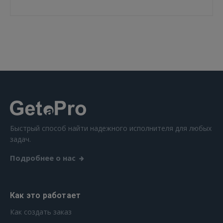
ВОЙТИ
Забыли пароль?
Запомнить?
FACEBOOK
GOOGLE
Быстрый способ найти надежного исполнителя для любых
 Sign in with Apple
задач.
Подробнее о нас
Ещё не зарегистрированы?
РЕГИСТРАЦИЯ
Как это работает
Как создать заказ