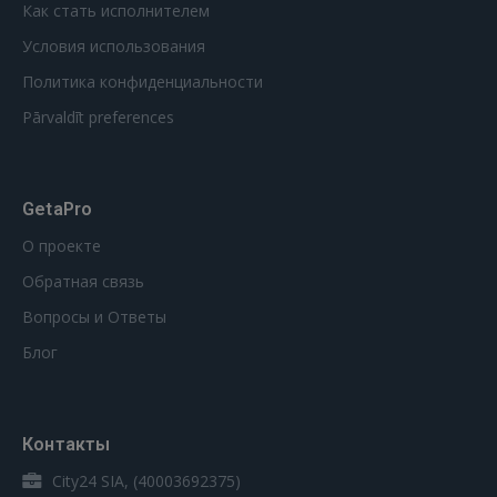
Как стать исполнителем
Условия использования
Политика конфиденциальности
Pārvaldīt preferences
GetaPro
О проекте
Обратная связь
Вопросы и Ответы
Блог
Контакты
City24 SIA, (40003692375)