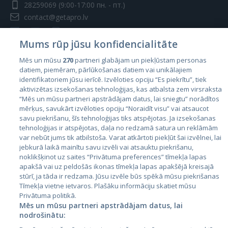
28259069
(9:00-17:00 пн. - пт.)
contact@getapro.lv
Mums rūp jūsu konfidencialitāte
Mēs un mūsu
270
partneri glabājam un piekļūstam personas
datiem, piemēram, pārlūkošanas datiem vai unikālajiem
Страны
identifikatoriem jūsu ierīcē. Izvēloties opciju “Es piekrītu”, tiek
aktivizētas izsekošanas tehnoloģijas, kas atbalsta zem virsraksta
Эстония
“Mēs un mūsu partneri apstrādājam datus, lai sniegtu” norādītos
Латвия
mērķus, savukārt izvēloties opciju “Noraidīt visu” vai atsaucot
savu piekrišanu, šīs tehnoloģijas tiks atspējotas. Ja izsekošanas
Литва
tehnoloģijas ir atspējotas, daļa no redzamā satura un reklāmām
var nebūt jums tik atbilstoša. Varat atkārtoti piekļūt šai izvēlnei, lai
jebkurā laikā mainītu savu izvēli vai atsauktu piekrišanu,
noklikšķinot uz saites “Privātuma preferences” tīmekļa lapas
apakšā vai uz peldošās ikonas tīmekļa lapas apakšējā kreisajā
stūrī, ja tāda ir redzama. Jūsu izvēle būs spēkā mūsu piekrišanas
Tīmekļa vietne ietvaros. Plašāku informāciju skatiet mūsu
Privātuma politikā.
Mēs un mūsu partneri apstrādājam datus, lai
nodrošinātu:
City24.lv
CVbankas.lt