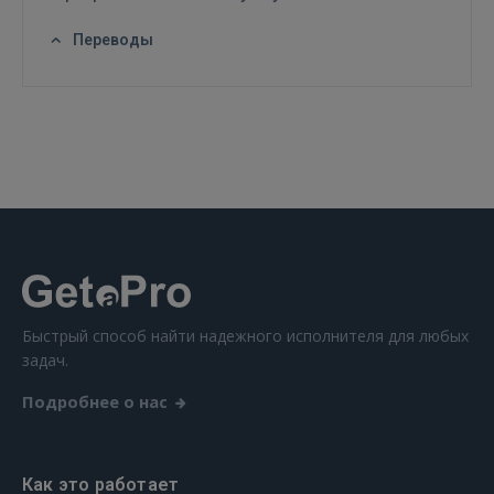
Переводы
ВОЙТИ
Забыли пароль?
Запомнить?
FACEBOOK
GOOGLE
 Sign in with Apple
Быстрый способ найти надежного исполнителя для любых
задач.
Ещё не зарегистрированы?
Подробнее о нас
РЕГИСТРАЦИЯ
Как это работает