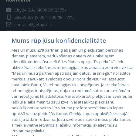
City24 SIA, (40003692375)
28259069
(9:00-17:00 пн. - пт.)
contact@getapro.lv
Mums rūp jūsu konfidencialitāte
Mēs un mūsu
270
partneri glabājam un piekļūstam personas
datiem, piemēram, pārlūkošanas datiem vai unikālajiem
Страны
identifikatoriem jūsu ierīcē. Izvēloties opciju “Es piekrītu”, tiek
aktivizētas izsekošanas tehnoloģijas, kas atbalsta zem virsraksta
Эстония
“Mēs un mūsu partneri apstrādājam datus, lai sniegtu” norādītos
Латвия
mērķus, savukārt izvēloties opciju “Noraidīt visu” vai atsaucot
savu piekrišanu, šīs tehnoloģijas tiks atspējotas. Ja izsekošanas
Литва
tehnoloģijas ir atspējotas, daļa no redzamā satura un reklāmām
var nebūt jums tik atbilstoša. Varat atkārtoti piekļūt šai izvēlnei, lai
jebkurā laikā mainītu savu izvēli vai atsauktu piekrišanu,
noklikšķinot uz saites “Privātuma preferences” tīmekļa lapas
apakšā vai uz peldošās ikonas tīmekļa lapas apakšējā kreisajā
stūrī, ja tāda ir redzama. Jūsu izvēle būs spēkā mūsu piekrišanas
Tīmekļa vietne ietvaros. Plašāku informāciju skatiet mūsu
Privātuma politikā.