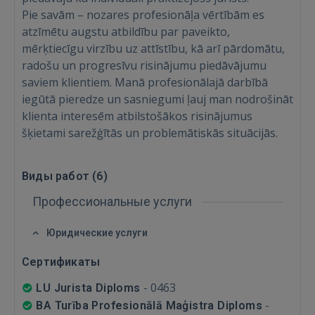
Pie savām – nozares profesionāļa vērtībām es
atzīmētu augstu atbildību par paveikto,
mērķtiecīgu virzību uz attīstību, kā arī pārdomātu,
radošu un progresīvu risinājumu piedāvājumu
saviem klientiem. Manā profesionālajā darbībā
Войти
iegūtā pieredze un sasniegumi ļauj man nodrošināt
klienta interesēm atbilstošākos risinājumus
šķietami sarežģītās un problemātiskās situācijās.
Виды работ (
6
)
ВОЙТИ
Профессиональные услуги
Забыли пароль?
Запомнить?
Юридические услуги
Сертификаты
FACEBOOK
-
0463
LU Jurista Diploms
-
BA Turība Profesionālā Maģistra Diploms
GOOGLE