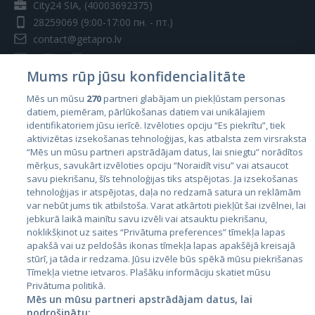
City24 SIA, (40003692375)
28259069
(9:00-17:00 пн. - пт.)
contact@getapro.lv
Mums rūp jūsu konfidencialitāte
Mēs un mūsu
270
partneri glabājam un piekļūstam personas
datiem, piemēram, pārlūkošanas datiem vai unikālajiem
Страны
identifikatoriem jūsu ierīcē. Izvēloties opciju “Es piekrītu”, tiek
aktivizētas izsekošanas tehnoloģijas, kas atbalsta zem virsraksta
Эстония
“Mēs un mūsu partneri apstrādājam datus, lai sniegtu” norādītos
Латвия
mērķus, savukārt izvēloties opciju “Noraidīt visu” vai atsaucot
savu piekrišanu, šīs tehnoloģijas tiks atspējotas. Ja izsekošanas
Литва
tehnoloģijas ir atspējotas, daļa no redzamā satura un reklāmām
var nebūt jums tik atbilstoša. Varat atkārtoti piekļūt šai izvēlnei, lai
jebkurā laikā mainītu savu izvēli vai atsauktu piekrišanu,
noklikšķinot uz saites “Privātuma preferences” tīmekļa lapas
apakšā vai uz peldošās ikonas tīmekļa lapas apakšējā kreisajā
stūrī, ja tāda ir redzama. Jūsu izvēle būs spēkā mūsu piekrišanas
Tīmekļa vietne ietvaros. Plašāku informāciju skatiet mūsu
Privātuma politikā.
Mēs un mūsu partneri apstrādājam datus, lai
nodrošinātu: