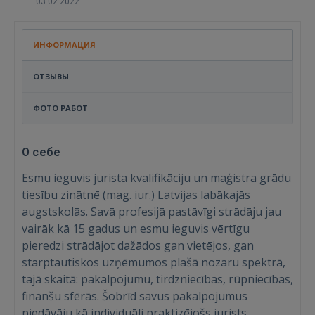
03.02.2022
ИНФОРМАЦИЯ
ОТЗЫВЫ
ФОТО РАБОТ
О себе
Esmu ieguvis jurista kvalifikāciju un maģistra grādu
tiesību zinātnē (mag. iur.) Latvijas labākajās
augstskolās. Savā profesijā pastāvīgi strādāju jau
vairāk kā 15 gadus un esmu ieguvis vērtīgu
pieredzi strādājot dažādos gan vietējos, gan
starptautiskos uzņēmumos plašā nozaru spektrā,
tajā skaitā: pakalpojumu, tirdzniecības, rūpniecības,
finanšu sfērās. Šobrīd savus pakalpojumus
piedāvāju kā individuāli praktizējošs jurists.