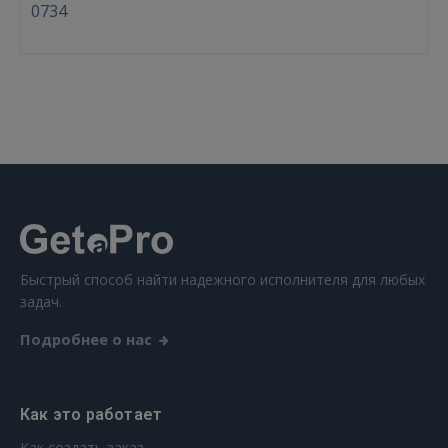
0734
 Sign in with Apple
Ещё не зарегистрированы?
РЕГИСТРАЦИЯ
Быстрый способ найти надежного исполнителя для любых
задач.
Подробнее о нас
Как это работает
Как создать заказ