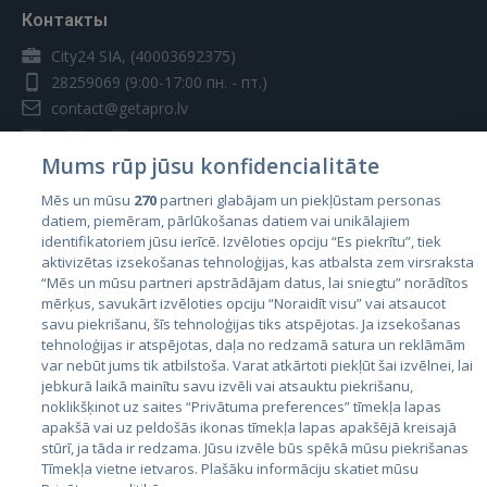
Контакты
City24 SIA, (40003692375)
28259069
(9:00-17:00 пн. - пт.)
contact@getapro.lv
Mums rūp jūsu konfidencialitāte
Mēs un mūsu
270
partneri glabājam un piekļūstam personas
datiem, piemēram, pārlūkošanas datiem vai unikālajiem
Страны
identifikatoriem jūsu ierīcē. Izvēloties opciju “Es piekrītu”, tiek
aktivizētas izsekošanas tehnoloģijas, kas atbalsta zem virsraksta
Эстония
“Mēs un mūsu partneri apstrādājam datus, lai sniegtu” norādītos
Латвия
mērķus, savukārt izvēloties opciju “Noraidīt visu” vai atsaucot
savu piekrišanu, šīs tehnoloģijas tiks atspējotas. Ja izsekošanas
Литва
tehnoloģijas ir atspējotas, daļa no redzamā satura un reklāmām
var nebūt jums tik atbilstoša. Varat atkārtoti piekļūt šai izvēlnei, lai
jebkurā laikā mainītu savu izvēli vai atsauktu piekrišanu,
noklikšķinot uz saites “Privātuma preferences” tīmekļa lapas
apakšā vai uz peldošās ikonas tīmekļa lapas apakšējā kreisajā
stūrī, ja tāda ir redzama. Jūsu izvēle būs spēkā mūsu piekrišanas
Tīmekļa vietne ietvaros. Plašāku informāciju skatiet mūsu