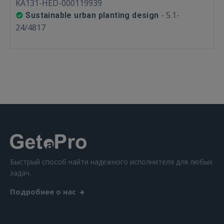
KA131-HED-000119939
-
5.1-
Sustainable urban planting design
24/4817
Быстрый способ найти надежного исполнителя для любых
задач.
Подробнее о нас