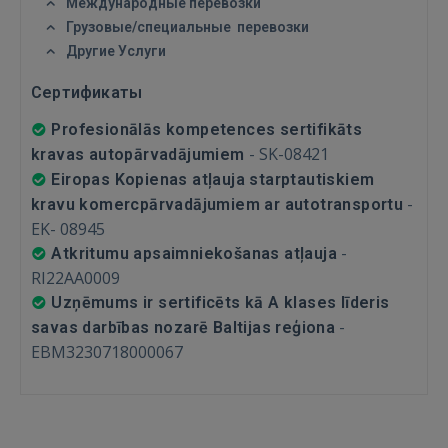
 Sign in with Apple
Международные перевозки
Грузовые/специальные перевозки
Ещё не зарегистрированы?
Другие Услуги
Сертификаты
РЕГИСТРАЦИЯ
Profesionālās kompetences sertifikāts
-
SK-08421
kravas autopārvadājumiem
Eiropas Kopienas atļauja starptautiskiem
-
kravu komercpārvadājumiem ar autotransportu
EK- 08945
-
Atkritumu apsaimniekošanas atļauja
RI22AA0009
Uzņēmums ir sertificēts kā A klases līderis
-
savas darbības nozarē Baltijas reģiona
EBM3230718000067