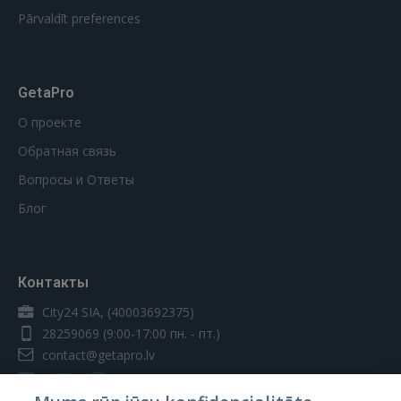
Pārvaldīt preferences
GetaPro
О проекте
Обратная связь
Вопросы и Ответы
Блог
Контакты
City24 SIA, (40003692375)
28259069
(9:00-17:00 пн. - пт.)
contact@getapro.lv