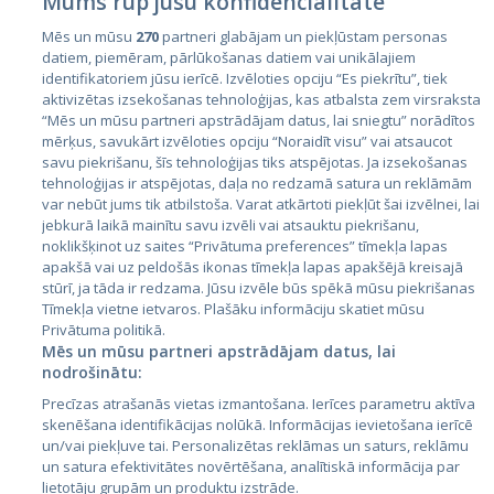
Mums rūp jūsu konfidencialitāte
Mēs un mūsu
270
partneri glabājam un piekļūstam personas
datiem, piemēram, pārlūkošanas datiem vai unikālajiem
Страны
identifikatoriem jūsu ierīcē. Izvēloties opciju “Es piekrītu”, tiek
aktivizētas izsekošanas tehnoloģijas, kas atbalsta zem virsraksta
Эстония
“Mēs un mūsu partneri apstrādājam datus, lai sniegtu” norādītos
Латвия
mērķus, savukārt izvēloties opciju “Noraidīt visu” vai atsaucot
savu piekrišanu, šīs tehnoloģijas tiks atspējotas. Ja izsekošanas
Литва
tehnoloģijas ir atspējotas, daļa no redzamā satura un reklāmām
var nebūt jums tik atbilstoša. Varat atkārtoti piekļūt šai izvēlnei, lai
jebkurā laikā mainītu savu izvēli vai atsauktu piekrišanu,
noklikšķinot uz saites “Privātuma preferences” tīmekļa lapas
apakšā vai uz peldošās ikonas tīmekļa lapas apakšējā kreisajā
stūrī, ja tāda ir redzama. Jūsu izvēle būs spēkā mūsu piekrišanas
Tīmekļa vietne ietvaros. Plašāku informāciju skatiet mūsu
Privātuma politikā.
Mēs un mūsu partneri apstrādājam datus, lai
nodrošinātu:
City24.lv
CVbankas.lt
Precīzas atrašanās vietas izmantošana. Ierīces parametru aktīva
City24.ee
Kainos.lt
skenēšana identifikācijas nolūkā. Informācijas ievietošana ierīcē
GetaPro.lv
Paslaugos.lt
un/vai piekļuve tai. Personalizētas reklāmas un saturs, reklāmu
GetaPro.ee
auto24.ee
un satura efektivitātes novērtēšana, analītiskā informācija par
lietotāju grupām un produktu izstrāde.
Skelbiu.lt
KV.ee