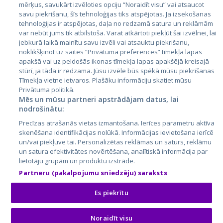
Латвия
mērķus, savukārt izvēloties opciju “Noraidīt visu” vai atsaucot
savu piekrišanu, šīs tehnoloģijas tiks atspējotas. Ja izsekošanas
Литва
tehnoloģijas ir atspējotas, daļa no redzamā satura un reklāmām
var nebūt jums tik atbilstoša. Varat atkārtoti piekļūt šai izvēlnei, lai
jebkurā laikā mainītu savu izvēli vai atsauktu piekrišanu,
noklikšķinot uz saites “Privātuma preferences” tīmekļa lapas
apakšā vai uz peldošās ikonas tīmekļa lapas apakšējā kreisajā
stūrī, ja tāda ir redzama. Jūsu izvēle būs spēkā mūsu piekrišanas
Tīmekļa vietne ietvaros. Plašāku informāciju skatiet mūsu
Privātuma politikā.
Mēs un mūsu partneri apstrādājam datus, lai
nodrošinātu:
City24.lv
CVbankas.lt
Precīzas atrašanās vietas izmantošana. Ierīces parametru aktīva
City24.ee
Kainos.lt
skenēšana identifikācijas nolūkā. Informācijas ievietošana ierīcē
GetaPro.lv
Paslaugos.lt
un/vai piekļuve tai. Personalizētas reklāmas un saturs, reklāmu
GetaPro.ee
auto24.ee
un satura efektivitātes novērtēšana, analītiskā informācija par
lietotāju grupām un produktu izstrāde.
Skelbiu.lt
KV.ee
Partneru (pakalpojumu sniedzēju) saraksts
Autoplius.lt
Osta.ee
Aruodas.lt
KuldneBörs.ee
Es piekrītu
Noraidīt visu