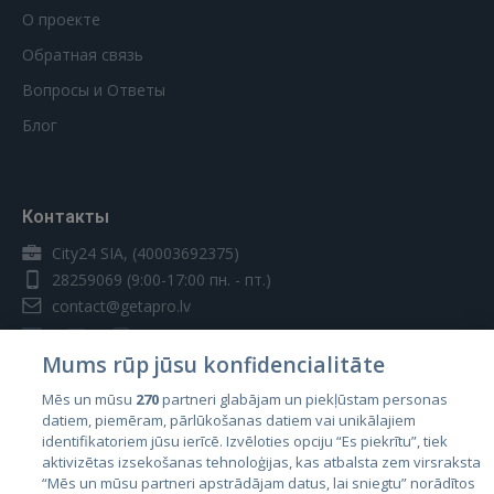
О проекте
Обратная связь
Вопросы и Ответы
Блог
Контакты
City24 SIA, (40003692375)
28259069
(9:00-17:00 пн. - пт.)
contact@getapro.lv
Mums rūp jūsu konfidencialitāte
Mēs un mūsu
270
partneri glabājam un piekļūstam personas
datiem, piemēram, pārlūkošanas datiem vai unikālajiem
Страны
identifikatoriem jūsu ierīcē. Izvēloties opciju “Es piekrītu”, tiek
aktivizētas izsekošanas tehnoloģijas, kas atbalsta zem virsraksta
Эстония
“Mēs un mūsu partneri apstrādājam datus, lai sniegtu” norādītos