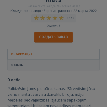
Был на сайте: 4 года, 9 месяцев назад
Юридическое лицо · Зарегистрирован: 22 марта 2022
5,0 / 5
Оценок: 1
СОЗДАТЬ ЗАКАЗ
ИНФОРМАЦИЯ
ОТЗЫВЫ
О себе
Palīdzēsim Jums pie pārcelsanas. Pārvedisim Jūsu
vienu mantu , vai visu dzivokli, biroju, māju.
Mēbeles pec vajadzibas izjaucam sapakojam ,
samontejam. Utilizejam nevajadigas mantas ari