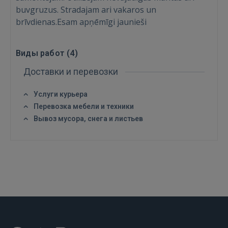
buvgruzus. Stradajam ari vakaros un
brīvdienas.Esam apņēmīgi jaunieši
Виды работ (
4
)
Доставки и перевозки
Услуги курьера
Перевозка мебели и техники
Войти
Вывоз мусора, снега и листьев
ВОЙТИ
Забыли пароль?
Запомнить?