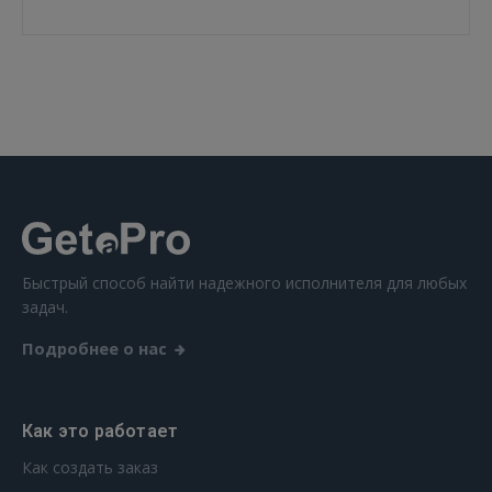
ВОЙТИ
Забыли пароль?
Запомнить?
FACEBOOK
GOOGLE
Быстрый способ найти надежного исполнителя для любых
 Sign in with Apple
задач.
Подробнее о нас
Ещё не зарегистрированы?
РЕГИСТРАЦИЯ
Как это работает
Как создать заказ