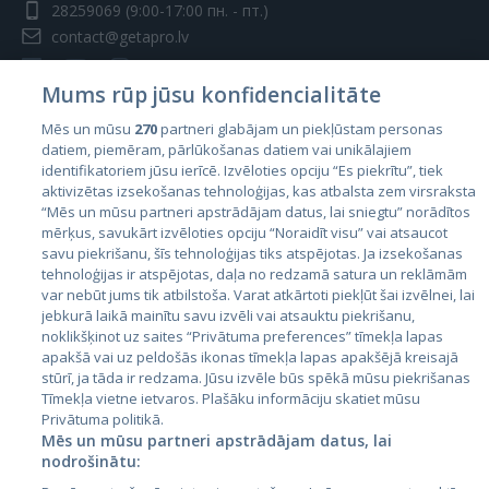
28259069
(9:00-17:00 пн. - пт.)
contact@getapro.lv
Mums rūp jūsu konfidencialitāte
Mēs un mūsu
270
partneri glabājam un piekļūstam personas
datiem, piemēram, pārlūkošanas datiem vai unikālajiem
Страны
identifikatoriem jūsu ierīcē. Izvēloties opciju “Es piekrītu”, tiek
aktivizētas izsekošanas tehnoloģijas, kas atbalsta zem virsraksta
Эстония
“Mēs un mūsu partneri apstrādājam datus, lai sniegtu” norādītos
Латвия
mērķus, savukārt izvēloties opciju “Noraidīt visu” vai atsaucot
savu piekrišanu, šīs tehnoloģijas tiks atspējotas. Ja izsekošanas
Литва
tehnoloģijas ir atspējotas, daļa no redzamā satura un reklāmām
var nebūt jums tik atbilstoša. Varat atkārtoti piekļūt šai izvēlnei, lai
jebkurā laikā mainītu savu izvēli vai atsauktu piekrišanu,
noklikšķinot uz saites “Privātuma preferences” tīmekļa lapas
apakšā vai uz peldošās ikonas tīmekļa lapas apakšējā kreisajā
stūrī, ja tāda ir redzama. Jūsu izvēle būs spēkā mūsu piekrišanas
Tīmekļa vietne ietvaros. Plašāku informāciju skatiet mūsu
Privātuma politikā.
Mēs un mūsu partneri apstrādājam datus, lai
nodrošinātu:
City24.lv
CVbankas.lt