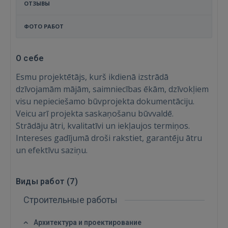
ОТЗЫВЫ
ФОТО РАБОТ
О себе
Esmu projektētājs, kurš ikdienā izstrādā
dzīvojamām mājām, saimniecības ēkām, dzīvokļiem
visu nepieciešamo būvprojekta dokumentāciju.
Veicu arī projekta saskaņošanu būvvaldē.
Strādāju ātri, kvalitatīvi un iekļaujos termiņos.
Intereses gadījumā droši rakstiet, garantēju ātru
un efektīvu saziņu.
Войти
Виды работ (
7
)
Строительные работы
Архитектура и проектирование