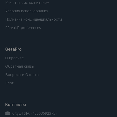
Как стать исполнителем
Условия использования
Политика конфиденциальности
Pārvaldīt preferences
GetaPro
О проекте
Обратная связь
Вопросы и Ответы
Блог
Контакты
City24 SIA, (40003692375)