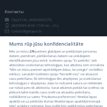
Контакты
City24 SIA, (40003692375)
28259069
(9:00-17:00 пн. - пт.)
contact@getapro.lv
Mums rūp jūsu konfidencialitāte
Mēs un mūsu
270
partneri glabājam un piekļūstam personas
datiem, piemēram, pārlūkošanas datiem vai unikālajiem
Страны
identifikatoriem jūsu ierīcē. Izvēloties opciju “Es piekrītu”, tiek
aktivizētas izsekošanas tehnoloģijas, kas atbalsta zem virsraksta
Эстония
“Mēs un mūsu partneri apstrādājam datus, lai sniegtu” norādītos
Латвия
mērķus, savukārt izvēloties opciju “Noraidīt visu” vai atsaucot
savu piekrišanu, šīs tehnoloģijas tiks atspējotas. Ja izsekošanas
Литва
tehnoloģijas ir atspējotas, daļa no redzamā satura un reklāmām
var nebūt jums tik atbilstoša. Varat atkārtoti piekļūt šai izvēlnei, lai
jebkurā laikā mainītu savu izvēli vai atsauktu piekrišanu,
noklikšķinot uz saites “Privātuma preferences” tīmekļa lapas
apakšā vai uz peldošās ikonas tīmekļa lapas apakšējā kreisajā
stūrī, ja tāda ir redzama. Jūsu izvēle būs spēkā mūsu piekrišanas