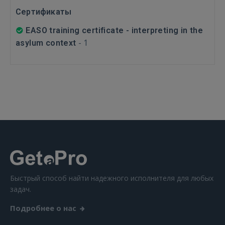
Сертификаты
GOOGLE
EASO training certificate - interpreting in the
-
1
asylum context
 Sign in with Apple
Ещё не зарегистрированы?
РЕГИСТРАЦИЯ
Быстрый способ найти надежного исполнителя для любых
задач.
Подробнее о нас