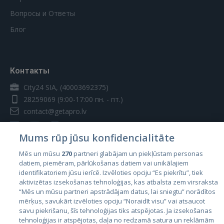
Вопросы и Ответы
Блог
Контакты
City24 SIA, (40003692375)
28259069
(9:00-17:00 пн. - пт.)
contact@getapro.lv
Mums rūp jūsu konfidencialitāte
Mēs un mūsu
270
partneri glabājam un piekļūstam personas
datiem, piemēram, pārlūkošanas datiem vai unikālajiem
Страны
identifikatoriem jūsu ierīcē. Izvēloties opciju “Es piekrītu”, tiek
aktivizētas izsekošanas tehnoloģijas, kas atbalsta zem virsraksta
Эстония
“Mēs un mūsu partneri apstrādājam datus, lai sniegtu” norādītos
Латвия
mērķus, savukārt izvēloties opciju “Noraidīt visu” vai atsaucot
savu piekrišanu, šīs tehnoloģijas tiks atspējotas. Ja izsekošanas
Литва
tehnoloģijas ir atspējotas, daļa no redzamā satura un reklāmām