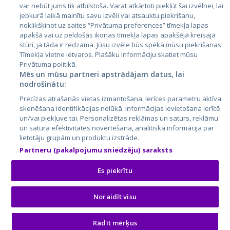
var nebūt jums tik atbilstoša. Varat atkārtoti piekļūt šai izvēlnei, lai
jebkurā laikā mainītu savu izvēli vai atsauktu piekrišanu,
noklikšķinot uz saites “Privātuma preferences” tīmekļa lapas
apakšā vai uz peldošās ikonas tīmekļa lapas apakšējā kreisajā
stūrī, ja tāda ir redzama. Jūsu izvēle būs spēkā mūsu piekrišanas
Tīmekļa vietne ietvaros. Plašāku informāciju skatiet mūsu
Privātuma politikā.
Mēs un mūsu partneri apstrādājam datus, lai
nodrošinātu:
City24.lv
CVbankas.lt
Precīzas atrašanās vietas izmantošana. Ierīces parametru aktīva
City24.ee
Kainos.lt
skenēšana identifikācijas nolūkā. Informācijas ievietošana ierīcē
GetaPro.lv
Paslaugos.lt
un/vai piekļuve tai. Personalizētas reklāmas un saturs, reklāmu
GetaPro.ee
auto24.ee
un satura efektivitātes novērtēšana, analītiskā informācija par
lietotāju grupām un produktu izstrāde.
Skelbiu.lt
KV.ee
Partneru (pakalpojumu sniedzēju) saraksts
Autoplius.lt
Osta.ee
Aruodas.lt
KuldneBörs.ee
Es piekrītu
Noraidīt visu
© 2026 GetaPro. Все права защищены.
Rādīt mērķus