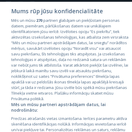
Mums rūp jūsu konfidencialitāte
Mēs un mūsu
270
partneri glabājam un piekļūstam personas
datiem, piemēram, pārlūkošanas datiem vai unikālajiem
Страны
identifikatoriem jūsu ierīcē. Izvēloties opciju “Es piekrītu”, tiek
aktivizētas izsekošanas tehnoloģijas, kas atbalsta zem virsraksta
Эстония
“Mēs un mūsu partneri apstrādājam datus, lai sniegtu” norādītos
Латвия
mērķus, savukārt izvēloties opciju “Noraidīt visu” vai atsaucot
savu piekrišanu, šīs tehnoloģijas tiks atspējotas. Ja izsekošanas
Литва
tehnoloģijas ir atspējotas, daļa no redzamā satura un reklāmām
var nebūt jums tik atbilstoša. Varat atkārtoti piekļūt šai izvēlnei, lai
jebkurā laikā mainītu savu izvēli vai atsauktu piekrišanu,
noklikšķinot uz saites “Privātuma preferences” tīmekļa lapas
apakšā vai uz peldošās ikonas tīmekļa lapas apakšējā kreisajā
stūrī, ja tāda ir redzama. Jūsu izvēle būs spēkā mūsu piekrišanas
Tīmekļa vietne ietvaros. Plašāku informāciju skatiet mūsu
Privātuma politikā.
Mēs un mūsu partneri apstrādājam datus, lai
nodrošinātu:
City24.lv
CVbankas.lt
Precīzas atrašanās vietas izmantošana. Ierīces parametru aktīva
City24.ee
Kainos.lt
skenēšana identifikācijas nolūkā. Informācijas ievietošana ierīcē
GetaPro.lv
Paslaugos.lt
un/vai piekļuve tai. Personalizētas reklāmas un saturs, reklāmu