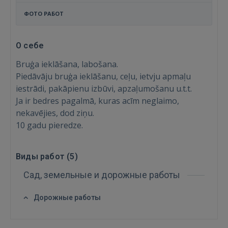
ФОТО РАБОТ
О себе
Bruģa ieklāšana, labošana.
Piedāvāju bruģa ieklāšanu, ceļu, ietvju apmaļu
iestrādi, pakāpienu izbūvi, apzaļumošanu u.t.t.
Ja ir bedres pagalmā, kuras acīm neglaimo,
nekavējies, dod ziņu.
10 gadu pieredze.
Войти
Виды работ (
5
)
Сад, земельные и дорожные работы
Дорожные работы