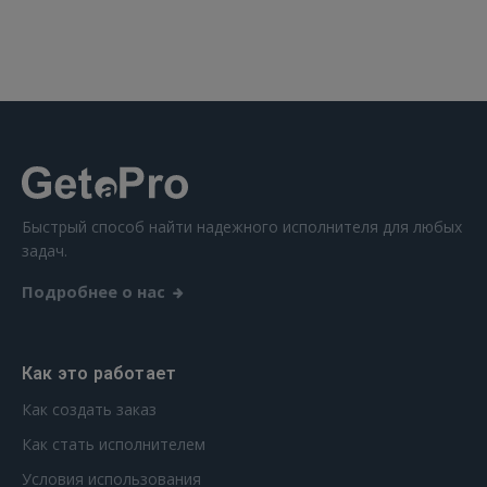
ВОЙТИ
Забыли пароль?
Запомнить?
FACEBOOK
GOOGLE
Быстрый способ найти надежного исполнителя для любых
задач.
 Sign in with Apple
Подробнее о нас
Ещё не зарегистрированы?
РЕГИСТРАЦИЯ
Как это работает
Как создать заказ
Как стать исполнителем
Условия использования