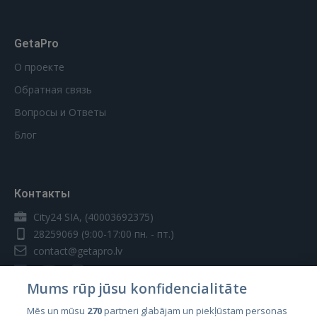
GetaPro
О проекте
Обратная связь
Вопросы и Ответы
Блог
Контакты
City24 SIA, (40003692375)
28259069
(9:00-17:00 пн. - пт.)
contact@getapro.lv
Mums rūp jūsu konfidencialitāte
Mēs un mūsu
270
partneri glabājam un piekļūstam personas