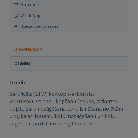
Эл. почта
WhatsApp
Предложить заказ
ИНФОРМАЦИЯ
ОТЗЫВЫ
О себе
Sertificēts (ETW) kokkopis-arborists.
Veicu koku vainagu kopšanu ( sauso, aizlauzto,
bojāto zaru nozāģēšana, zaru īsināšana no ēkām
u.c.), kā arī bīstamu koku nozāģēšanu un koku
zāģēšanu pa daļām sarežģītās vietās.