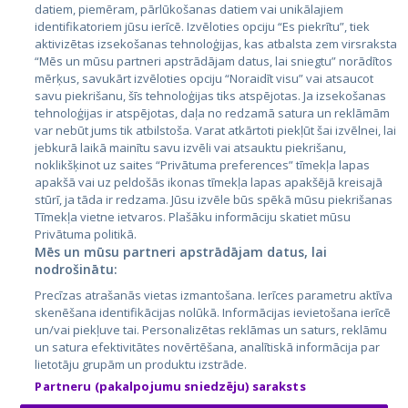
datiem, piemēram, pārlūkošanas datiem vai unikālajiem
Страны
identifikatoriem jūsu ierīcē. Izvēloties opciju “Es piekrītu”, tiek
aktivizētas izsekošanas tehnoloģijas, kas atbalsta zem virsraksta
Эстония
“Mēs un mūsu partneri apstrādājam datus, lai sniegtu” norādītos
Латвия
mērķus, savukārt izvēloties opciju “Noraidīt visu” vai atsaucot
savu piekrišanu, šīs tehnoloģijas tiks atspējotas. Ja izsekošanas
Литва
tehnoloģijas ir atspējotas, daļa no redzamā satura un reklāmām
var nebūt jums tik atbilstoša. Varat atkārtoti piekļūt šai izvēlnei, lai
jebkurā laikā mainītu savu izvēli vai atsauktu piekrišanu,
noklikšķinot uz saites “Privātuma preferences” tīmekļa lapas
apakšā vai uz peldošās ikonas tīmekļa lapas apakšējā kreisajā
stūrī, ja tāda ir redzama. Jūsu izvēle būs spēkā mūsu piekrišanas
Tīmekļa vietne ietvaros. Plašāku informāciju skatiet mūsu
Privātuma politikā.
Mēs un mūsu partneri apstrādājam datus, lai
nodrošinātu:
City24.lv
CVbankas.lt
Precīzas atrašanās vietas izmantošana. Ierīces parametru aktīva
City24.ee
Kainos.lt
skenēšana identifikācijas nolūkā. Informācijas ievietošana ierīcē
GetaPro.lv
Paslaugos.lt
un/vai piekļuve tai. Personalizētas reklāmas un saturs, reklāmu
GetaPro.ee
auto24.ee
un satura efektivitātes novērtēšana, analītiskā informācija par
lietotāju grupām un produktu izstrāde.
Skelbiu.lt
KV.ee
Partneru (pakalpojumu sniedzēju) saraksts
Autoplius.lt
Osta.ee