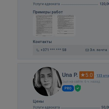
Услуги адвоката
120,0
Примеры работ
Контакты
+371 *** *** 58
Эл. почта
Una P.
5.0
·
133 от
Был на сайте: 6 ч. назад
PRO
Цены
Услуги адвоката
50,0