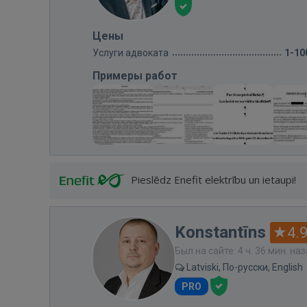
Цены
Услуги адвоката
1-10
Примеры работ
Pieslēdz Enefit elektrību un ietaupi!
Konstantīns
4.
Был на сайте: 4 ч. 36 мин. на
Latviski, По-русски, English
PRO