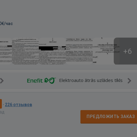
0€/час
+6
Elektroauto ātrās uzlādes tīkls
9
·
226 отзывов
зад
ПРЕДЛОЖИТЬ ЗАКАЗ