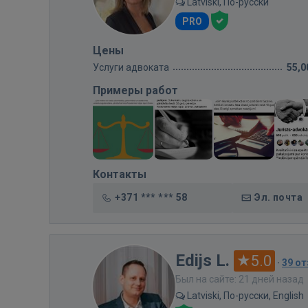
Latviski, По-русски
PRO
Цены
Услуги адвоката
55,0
Примеры работ
Контакты
+371 *** *** 58
Эл. почта
Edijs L.
5.0
·
39 о
Был на сайте: 21 дней назад
Latviski, По-русски, English