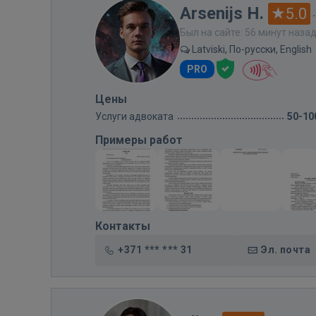
Arsenijs H.
5.0
Был на сайте: 56 минут наза
Latviski, По-русски, English
PRO
Цены
Услуги адвоката
50-10
Примеры работ
Контакты
+371 *** *** 31
Эл. почта