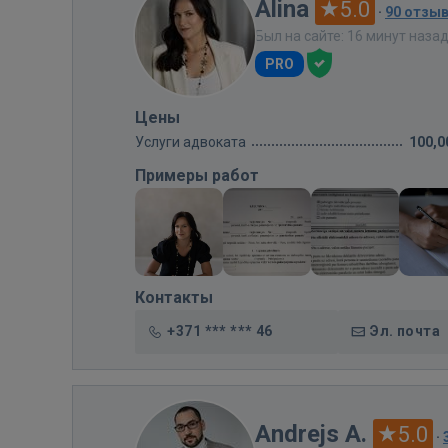
Alina
5.0
·
90 отзы
Был на сайте: 16 минут наза
PRO
Цены
Услуги адвоката
100,0
Примеры работ
Контакты
+371 *** *** 46
Эл. почта
Andrejs A.
5.0
·