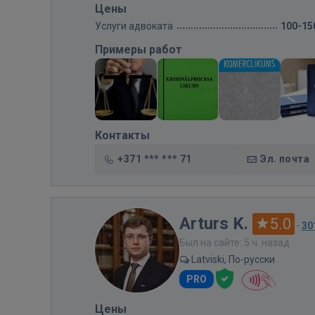
Цены
Услуги адвоката
100-15
Примеры работ
Контакты
+371 *** *** 71
Эл. почта
Arturs K.
5.0
·
30
Был на сайте: 5 ч. назад
Latviski, По-русски
PRO
Цены