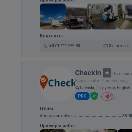
Контакты
+371 *** *** 93
Эл. почта
CheckIn
·
0 отзыв
Был на сайте: 9 дней назад
Latviski, По-русски, English
PRO
Цены
Аренда автобуса
35-5
Примеры работ