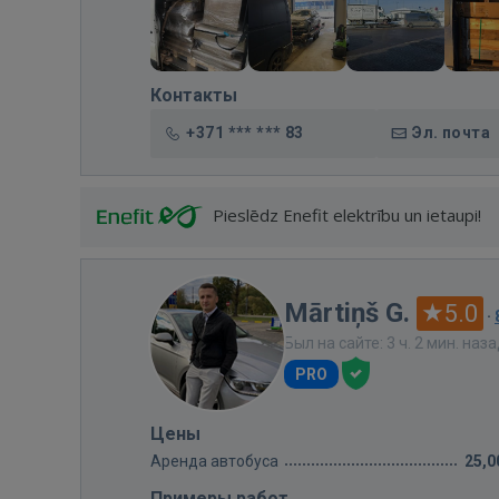
Контакты
+371 *** *** 83
Эл. почта
Pieslēdz Enefit elektrību un ietaupi!
Mārtiņš G.
5.0
·
Был на сайте: 3 ч. 2 мин. наз
PRO
Цены
Аренда автобуса
25,0
Примеры работ