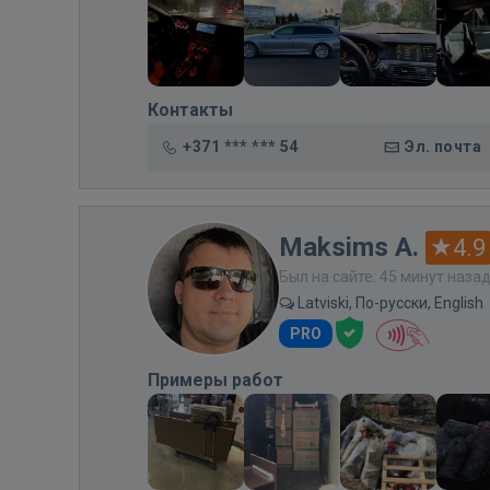
Контакты
+371 *** *** 54
Эл. почта
Maksims A.
4.9
Был на сайте: 45 минут наза
Latviski, По-русски, English
PRO
Примеры работ