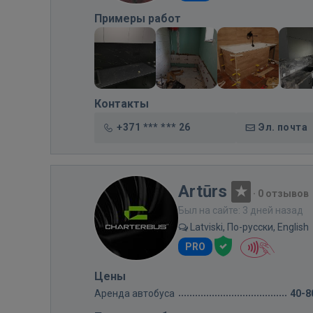
Примеры работ
Контакты
+371 *** *** 26
Эл. почта
Artūrs
·
0 отзывов
Был на сайте: 3 дней назад
Latviski, По-русски, English
PRO
Цены
Аренда автобуса
40-8