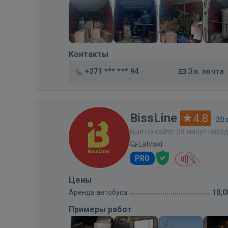
Контакты
+371 *** *** 94
Эл. почта
BissLine
4.8
·
20
Был на сайте: 59 минут наза
Latviski
PRO
Цены
Аренда автобуса
10,0
Примеры работ