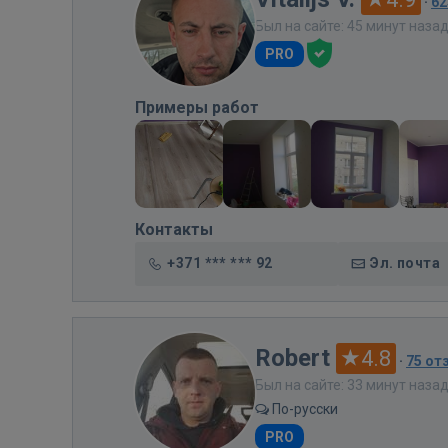
·
62
Был на сайте: 45 минут наза
PRO
Примеры работ
Контакты
+371 *** *** 92
Эл. почта
Robert
4.8
·
75 от
Был на сайте: 33 минут наза
По-русски
PRO