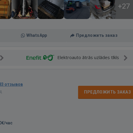
+27
WhatsApp
Предложить заказ
Elektroauto ātrās uzlādes tīkls
83 отзывов
ад
ПРЕДЛОЖИТЬ ЗАКАЗ
0€/час