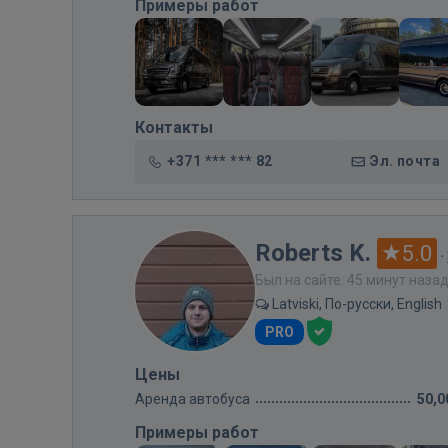
Примеры работ
Контакты
+371 *** *** 82
Эл. почта
Roberts K.
5.0
·
Был на сайте: 45 минут наза
Latviski, По-русски, English
PRO
Цены
Аренда автобуса
50,0
Примеры работ