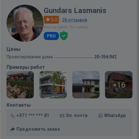
Gundars Lasmanis
5.0
·
26 отзывов
Был на сайте: 12 ч. назад
PRO
Цены
Проектирование дома
20-35€/M2
Примеры работ
+16
Контакты
+371 *** *** 81
Эл. почта
WhatsApp
Предложить заказ