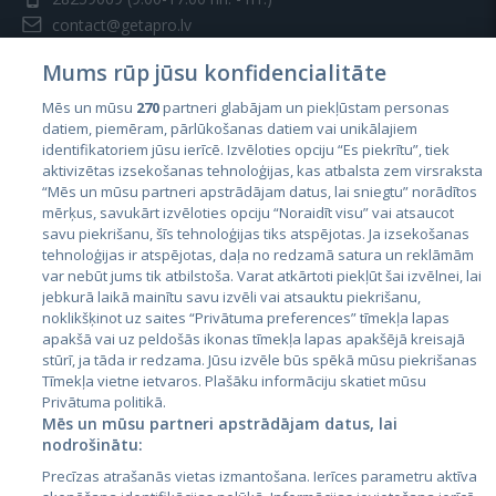
contact@getapro.lv
Mums rūp jūsu konfidencialitāte
Mēs un mūsu
270
partneri glabājam un piekļūstam personas
datiem, piemēram, pārlūkošanas datiem vai unikālajiem
identifikatoriem jūsu ierīcē. Izvēloties opciju “Es piekrītu”, tiek
Страны
aktivizētas izsekošanas tehnoloģijas, kas atbalsta zem virsraksta
Эстония
“Mēs un mūsu partneri apstrādājam datus, lai sniegtu” norādītos
mērķus, savukārt izvēloties opciju “Noraidīt visu” vai atsaucot
Латвия
savu piekrišanu, šīs tehnoloģijas tiks atspējotas. Ja izsekošanas
tehnoloģijas ir atspējotas, daļa no redzamā satura un reklāmām
Литва
var nebūt jums tik atbilstoša. Varat atkārtoti piekļūt šai izvēlnei, lai
jebkurā laikā mainītu savu izvēli vai atsauktu piekrišanu,
noklikšķinot uz saites “Privātuma preferences” tīmekļa lapas
apakšā vai uz peldošās ikonas tīmekļa lapas apakšējā kreisajā
stūrī, ja tāda ir redzama. Jūsu izvēle būs spēkā mūsu piekrišanas
Tīmekļa vietne ietvaros. Plašāku informāciju skatiet mūsu
Privātuma politikā.
Mēs un mūsu partneri apstrādājam datus, lai
nodrošinātu:
City24.lv
CVbankas.lt
Precīzas atrašanās vietas izmantošana. Ierīces parametru aktīva
City24.ee
Kainos.lt