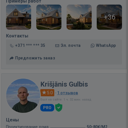
Примеры работ
+36
Контакты
+371 *** *** 35
Эл. почта
WhatsApp
Предложить заказ
Krišjānis Gulbis
5.0
·
1 отзывов
Был на сайте: 1 ч. 32 мин. назад
PRO
Цены
Проектирование дома
50-80€/M2