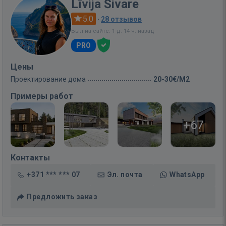
Līvija Šivare
5.0
·
28 отзывов
Был на сайте: 1 д. 14 ч. назад
PRO
Цены
Проектирование дома
20-30€/M2
Примеры работ
+67
Контакты
+371 *** *** 07
Эл. почта
WhatsApp
Предложить заказ