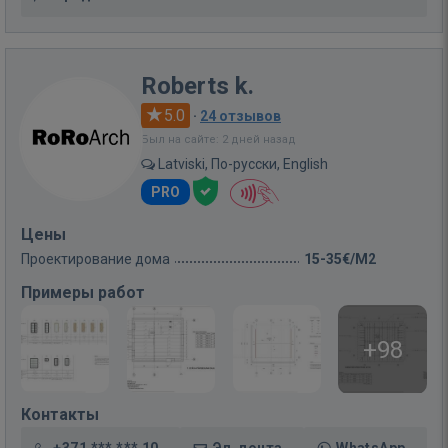
Roberts k.
5.0
·
24 отзывов
Был на сайте: 2 дней назад
Latviski, По-русски, English
PRO
Цены
Проектирование дома
15-35€/M2
Примеры работ
+98
Контакты