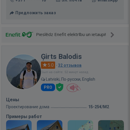
+371 *** *** 10
Эл. почта
WhatsApp
Предложить заказ
Pieslēdz Enefit elektrību un ietaupi!
Ģirts Balodis
5.0
·
32 отзывов
Был на сайте: 52 минут назад
Latviski, По-русски, English
PRO
Цены
Проектирование дома
15-25€/M2
Примеры работ