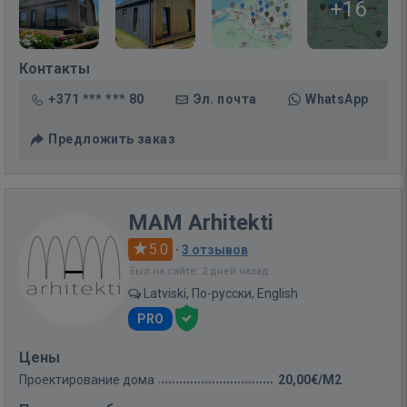
+16
Контакты
+371 *** *** 80
Эл. почта
WhatsApp
Предложить заказ
MAM Arhitekti
5.0
·
3 отзывов
Был на сайте: 2 дней назад
Latviski, По-русски, English
PRO
Цены
Проектирование дома
20,00€/M2