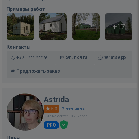
Примеры работ
+17
Контакты
+371 *** *** 91
Эл. почта
WhatsApp
Предложить заказ
Astrīda
5.0
·
3 отзывов
Был на сайте: 10 ч. назад
PRO
Цены