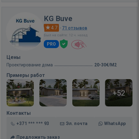
KG Buve
4.7
·
71 отзывов
Был на сайте: 12 ч. назад
PRO
Цены
Проектирование дома
20-30€/M2
Примеры работ
+52
Контакты
+371 *** *** 93
Эл. почта
WhatsApp
Предложить заказ