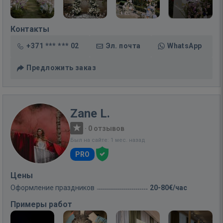
Контакты
+371 *** *** 02
Эл. почта
WhatsApp
Предложить заказ
Zane L.
·
0 отзывов
Был на сайте: 1 мес. назад
PRO
Цены
Оформление праздников
20-80€/час
Примеры работ