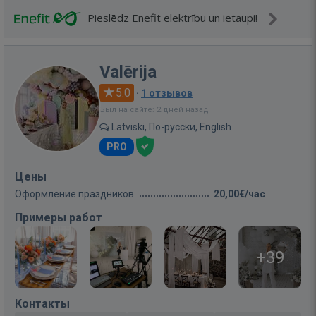
Pieslēdz Enefit elektrību un ietaupi!
Valērija
5.0
·
1 отзывов
Был на сайте: 2 дней назад
Latviski, По-русски, English
PRO
Цены
Оформление праздников
20,00€/час
Примеры работ
+39
Контакты