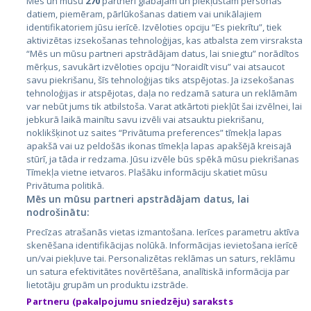
Mēs un mūsu
270
partneri glabājam un piekļūstam personas
datiem, piemēram, pārlūkošanas datiem vai unikālajiem
identifikatoriem jūsu ierīcē. Izvēloties opciju “Es piekrītu”, tiek
Страны
aktivizētas izsekošanas tehnoloģijas, kas atbalsta zem virsraksta
Эстония
“Mēs un mūsu partneri apstrādājam datus, lai sniegtu” norādītos
mērķus, savukārt izvēloties opciju “Noraidīt visu” vai atsaucot
Латвия
savu piekrišanu, šīs tehnoloģijas tiks atspējotas. Ja izsekošanas
tehnoloģijas ir atspējotas, daļa no redzamā satura un reklāmām
Литва
var nebūt jums tik atbilstoša. Varat atkārtoti piekļūt šai izvēlnei, lai
jebkurā laikā mainītu savu izvēli vai atsauktu piekrišanu,
noklikšķinot uz saites “Privātuma preferences” tīmekļa lapas
apakšā vai uz peldošās ikonas tīmekļa lapas apakšējā kreisajā
stūrī, ja tāda ir redzama. Jūsu izvēle būs spēkā mūsu piekrišanas
Tīmekļa vietne ietvaros. Plašāku informāciju skatiet mūsu
Privātuma politikā.
Mēs un mūsu partneri apstrādājam datus, lai
nodrošinātu:
City24.lv
CVbankas.lt
Precīzas atrašanās vietas izmantošana. Ierīces parametru aktīva
City24.ee
Kainos.lt
skenēšana identifikācijas nolūkā. Informācijas ievietošana ierīcē
un/vai piekļuve tai. Personalizētas reklāmas un saturs, reklāmu
GetaPro.lv
Paslaugos.lt
un satura efektivitātes novērtēšana, analītiskā informācija par
GetaPro.ee
auto24.ee
lietotāju grupām un produktu izstrāde.
Skelbiu.lt
KV.ee
Partneru (pakalpojumu sniedzēju) saraksts
Autoplius.lt
Osta.ee