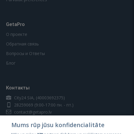
GetaPro
О проекте
Обратная связь
Вопросы и Ответы
Блог
Контакты
City24 SIA, (40003692375)
28259069
(9:00-17:00 пн. - пт.)
contact@getapro.lv
Mums rūp jūsu konfidencialitāte