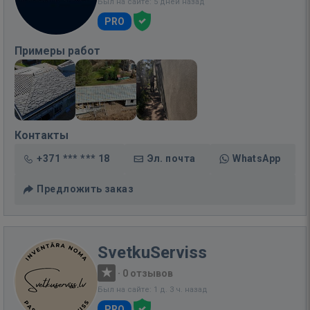
Был на сайте: 5 дней назад
PRO
Примеры работ
Контакты
+371 *** *** 18
Эл. почта
WhatsApp
Предложить заказ
SvetkuServiss
·
0 отзывов
Был на сайте: 1 д. 3 ч. назад
PRO