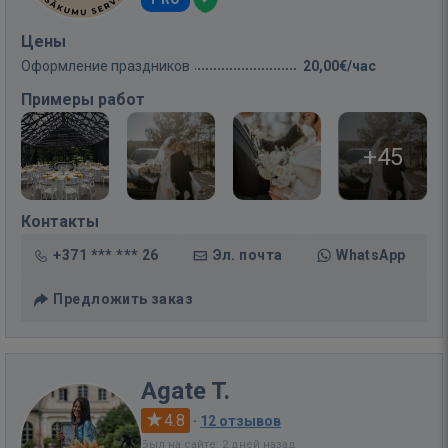
Цены
Оформление праздников
20,00€/час
Примеры работ
+45
Контакты
+371 *** *** 26
Эл. почта
WhatsApp
Предложить заказ
Agate T.
4.8
·
12 отзывов
Был на сайте: 2 дней назад