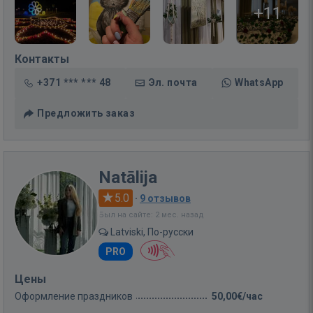
+11
Контакты
+371 *** *** 48
Эл. почта
WhatsApp
Предложить заказ
Natālija
5.0
·
9 отзывов
Был на сайте: 2 мес. назад
Latviski, По-русски
PRO
Цены
Оформление праздников
50,00€/час