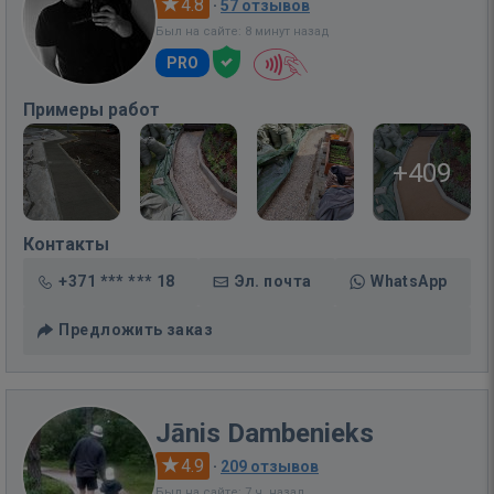
4.8
·
57 отзывов
Был на сайте: 8 минут назад
PRO
Примеры работ
+409
Контакты
+371 *** *** 18
Эл. почта
WhatsApp
Предложить заказ
Jānis Dambenieks
4.9
·
209 отзывов
Был на сайте: 7 ч. назад