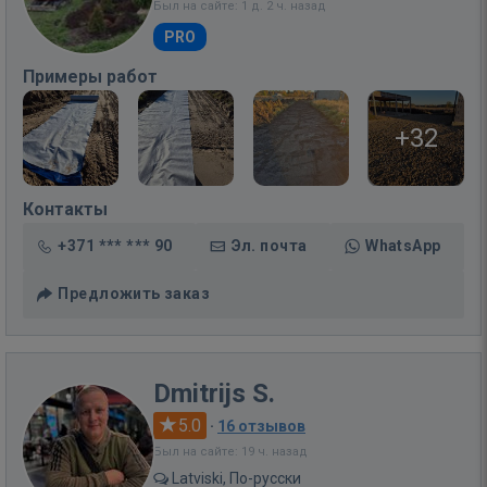
Был на сайте: 1 д. 2 ч. назад
PRO
Примеры работ
+32
Контакты
+371 *** *** 90
Эл. почта
WhatsApp
Предложить заказ
Dmitrijs S.
5.0
·
16 отзывов
Был на сайте: 19 ч. назад
Latviski, По-русски