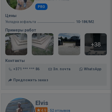
PRO
Цены
Укладка асфальта
10-18€/M2
Примеры работ
+38
Контакты
+371 *** *** 86
Эл. почта
WhatsApp
Предложить заказ
Elvis
4.9
·
52 отзывов