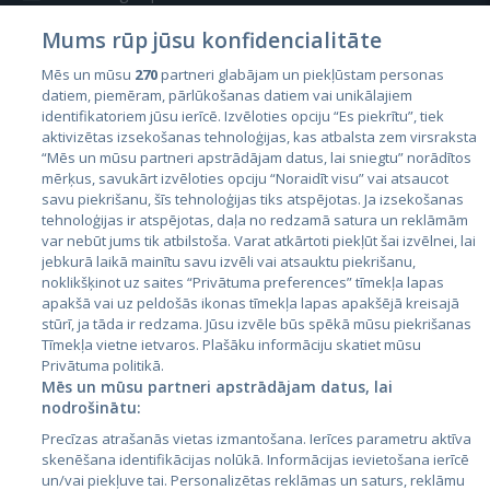
Mums rūp jūsu konfidencialitāte
Mēs un mūsu
270
partneri glabājam un piekļūstam personas
datiem, piemēram, pārlūkošanas datiem vai unikālajiem
identifikatoriem jūsu ierīcē. Izvēloties opciju “Es piekrītu”, tiek
Страны
aktivizētas izsekošanas tehnoloģijas, kas atbalsta zem virsraksta
Эстония
“Mēs un mūsu partneri apstrādājam datus, lai sniegtu” norādītos
mērķus, savukārt izvēloties opciju “Noraidīt visu” vai atsaucot
Латвия
savu piekrišanu, šīs tehnoloģijas tiks atspējotas. Ja izsekošanas
tehnoloģijas ir atspējotas, daļa no redzamā satura un reklāmām
Литва
var nebūt jums tik atbilstoša. Varat atkārtoti piekļūt šai izvēlnei, lai
jebkurā laikā mainītu savu izvēli vai atsauktu piekrišanu,
noklikšķinot uz saites “Privātuma preferences” tīmekļa lapas
apakšā vai uz peldošās ikonas tīmekļa lapas apakšējā kreisajā
stūrī, ja tāda ir redzama. Jūsu izvēle būs spēkā mūsu piekrišanas
Tīmekļa vietne ietvaros. Plašāku informāciju skatiet mūsu
Privātuma politikā.
Mēs un mūsu partneri apstrādājam datus, lai
nodrošinātu:
City24.lv
CVbankas.lt
Precīzas atrašanās vietas izmantošana. Ierīces parametru aktīva
City24.ee
Kainos.lt
skenēšana identifikācijas nolūkā. Informācijas ievietošana ierīcē
un/vai piekļuve tai. Personalizētas reklāmas un saturs, reklāmu
GetaPro.lv
Paslaugos.lt