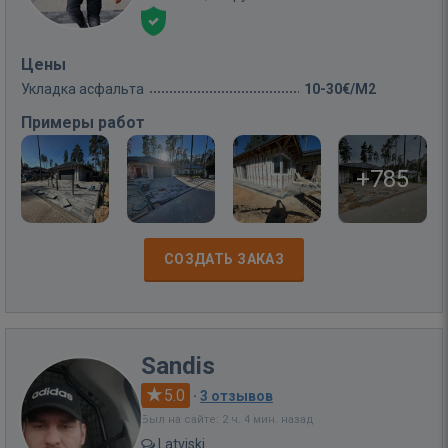
Цены
Укладка асфальта
10-30€/M2
Примеры работ
+785
СОЗДАТЬ ЗАКАЗ
Sandis
5.0
·
3 отзывов
Был на сайте: 2 ч. 4 мин. назад
Latviski