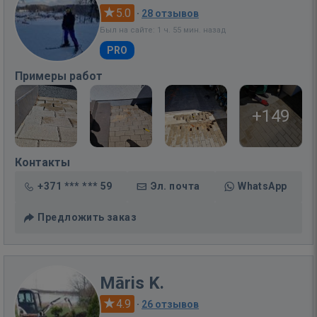
5.0
·
28 отзывов
Был на сайте: 1 ч. 55 мин. назад
PRO
Примеры работ
+149
Контакты
+371 *** *** 59
Эл. почта
WhatsApp
Предложить заказ
Māris K.
4.9
·
26 отзывов