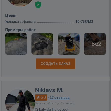
Цены
Укладка асфальта
10-75€/M2
Примеры работ
+862
СОЗДАТЬ ЗАКАЗ
Niklavs M.
5.0
·
27 отзывов
Был на сайте: 1 д. 6 ч. назад
Latviski, По-русски