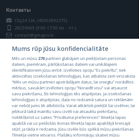
Контакты
City24 SIA, (40003692375)
28259069
(9:00-17:00 пн. - пт.)
contact@getapro.lv
Mums rūp jūsu konfidencialitāte
Mēs un mūsu
270
partneri glabājam un piekļūstam personas
datiem, piemēram, pārlūkošanas datiem vai unikālajiem
identifikatoriem jūsu ierīcē. Izvēloties opciju “Es piekrītu”, tiek
Страны
aktivizētas izsekošanas tehnoloģijas, kas atbalsta zem virsraksta
Эстония
“Mēs un mūsu partneri apstrādājam datus, lai sniegtu” norādītos
mērķus, savukārt izvēloties opciju “Noraidīt visu” vai atsaucot
Латвия
savu piekrišanu, šīs tehnoloģijas tiks atspējotas. Ja izsekošanas
tehnoloģijas ir atspējotas, daļa no redzamā satura un reklāmām
Литва
var nebūt jums tik atbilstoša. Varat atkārtoti piekļūt šai izvēlnei, lai
jebkurā laikā mainītu savu izvēli vai atsauktu piekrišanu,
noklikšķinot uz saites “Privātuma preferences” tīmekļa lapas
apakšā vai uz peldošās ikonas tīmekļa lapas apakšējā kreisajā
stūrī, ja tāda ir redzama. Jūsu izvēle būs spēkā mūsu piekrišanas
Tīmekļa vietne ietvaros. Plašāku informāciju skatiet mūsu