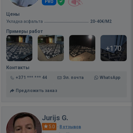
PRO
Цены
Укладка асфальта
20-40€/M2
Примеры работ
+170
Контакты
+371 *** *** 44
Эл. почта
WhatsApp
Предложить заказ
Jurijs G.
5.0
·
8 отзывов