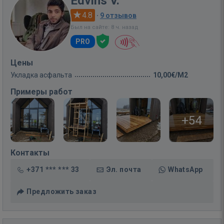
Edvins V.
4.8
·
9 отзывов
Был на сайте: 8 ч. назад
PRO
Цены
Укладка асфальта
10,00€/M2
Примеры работ
+54
Контакты
+371 *** *** 33
Эл. почта
WhatsApp
Предложить заказ