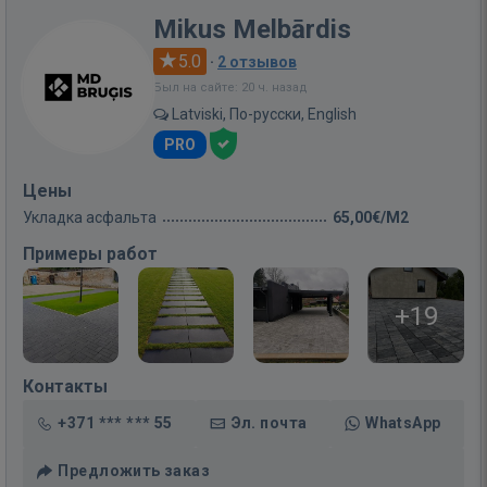
Mikus Melbārdis
5.0
·
2 отзывов
Был на сайте: 20 ч. назад
Latviski, По-русски, English
PRO
Цены
Укладка асфальта
65,00€/M2
Примеры работ
+19
Контакты
+371 *** *** 55
Эл. почта
WhatsApp
Предложить заказ