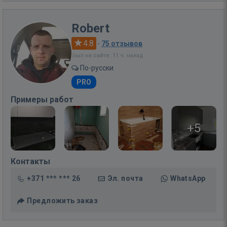
Robert
4.8
·
75 отзывов
Был на сайте: 11 ч. назад
По-русски
PRO
Примеры работ
+5
Контакты
+371 *** *** 26
Эл. почта
WhatsApp
Предложить заказ