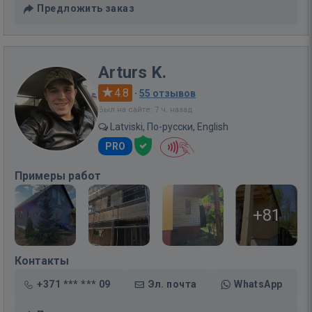
Предложить заказ
Arturs K.
4.8
·
55 отзывов
Был на сайте: 7 ч. назад
Latviski, По-русски, English
PRO
Примеры работ
+81
Контакты
+371 *** *** 09
Эл. почта
WhatsApp