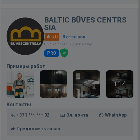
BALTIC BŪVES CENTRS
SIA
5.0
·
8 отзывов
Был на сайте: 2 дней назад
PRO
Примеры работ
+14
Контакты
+371 *** *** 02
Эл. почта
WhatsApp
Предложить заказ