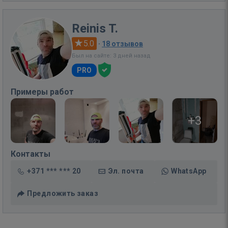
Reinis T.
5.0
·
18 отзывов
Был на сайте: 3 дней назад
PRO
Примеры работ
+3
Контакты
+371 *** *** 20
Эл. почта
WhatsApp
Предложить заказ