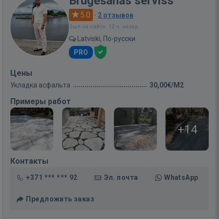
Bruģēšanas serviss
5.0
·
2 отзывов
Был на сайте: 12 ч. назад
Latviski, По-русски
PRO
Цены
Укладка асфальта
30,00€/M2
Примеры работ
+14
Контакты
+371 *** *** 92
Эл. почта
WhatsApp
Предложить заказ