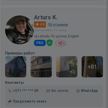
Arturs K.
4.8
·
55 отзывов
Был на сайте: 9 ч. назад
Latviski, По-русски, English
PRO
Примеры работ
+81
Контакты
+371 *** *** 09
Эл. почта
WhatsApp
Предложить заказ