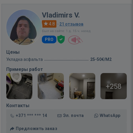
Vladimirs V.
4.8
·
21 отзывов
Был на сайте: 1 д. 15 ч. назад
PRO
Цены
Укладка асфальта
25-50€/M2
Примеры работ
+258
Контакты
+371 *** *** 14
Эл. почта
WhatsApp
Предложить заказ