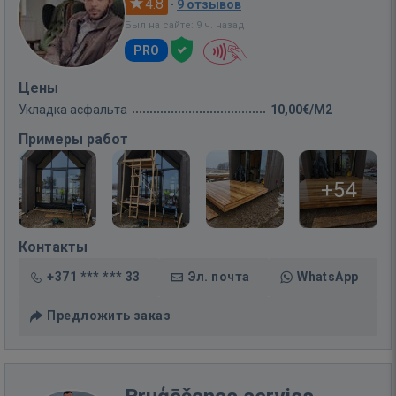
4.8
·
9 отзывов
Был на сайте: 9 ч. назад
PRO
Цены
Укладка асфальта
10,00€/M2
Примеры работ
+54
Контакты
+371 *** *** 33
Эл. почта
WhatsApp
Предложить заказ