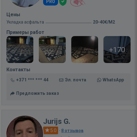
PRO
Цены
Укладка асфальта
20-40€/M2
Примеры работ
+170
Контакты
+371 *** *** 44
Эл. почта
WhatsApp
Предложить заказ
Jurijs G.
5.0
·
8 отзывов