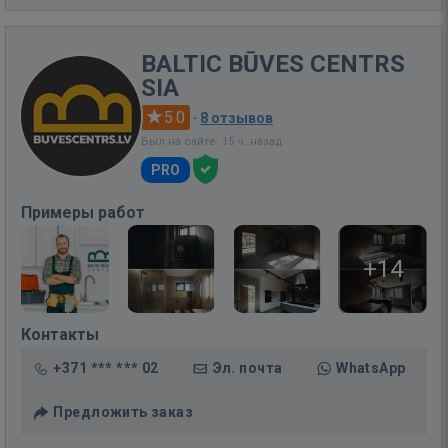
BALTIC BŪVES CENTRS
SIA
5.0
·
8 отзывов
Был на сайте: 15 ч. назад
PRO
Примеры работ
+14
Контакты
+371 *** *** 02
Эл. почта
WhatsApp
Предложить заказ