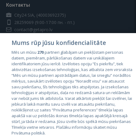
Контакты
City24 SIA, (40003692375)
28259069
(9:00-17:00 пн. - пт.)
contact@getapro.lv
Mums rūp jūsu konfidencialitāte
Mēs un mūsu
270
partneri glabājam un piekļūstam personas
datiem, piemēram, pārlūkošanas datiem vai unikālajiem
identifikatoriem jūsu ierīcē. Izvēloties opciju “Es piekrītu”, tiek
Страны
aktivizētas izsekošanas tehnoloģijas, kas atbalsta zem virsraksta
Эстония
“Mēs un mūsu partneri apstrādājam datus, lai sniegtu” norādītos
mērķus, savukārt izvēloties opciju “Noraidīt visu” vai atsaucot
Латвия
savu piekrišanu, šīs tehnoloģijas tiks atspējotas. Ja izsekošanas
tehnoloģijas ir atspējotas, daļa no redzamā satura un reklāmām
Литва
var nebūt jums tik atbilstoša. Varat atkārtoti piekļūt šai izvēlnei, lai
jebkurā laikā mainītu savu izvēli vai atsauktu piekrišanu,
noklikšķinot uz saites “Privātuma preferences” tīmekļa lapas
apakšā vai uz peldošās ikonas tīmekļa lapas apakšējā kreisajā
stūrī, ja tāda ir redzama. Jūsu izvēle būs spēkā mūsu piekrišanas
Tīmekļa vietne ietvaros. Plašāku informāciju skatiet mūsu
Privātuma politikā.