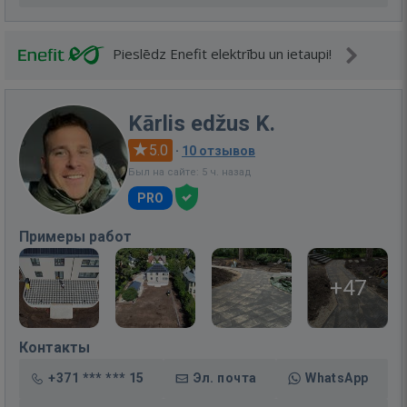
Pieslēdz Enefit elektrību un ietaupi!
Kārlis edžus K.
5.0
·
10 отзывов
Был на сайте: 5 ч. назад
PRO
Примеры работ
+47
Контакты
+371 *** *** 15
Эл. почта
WhatsApp