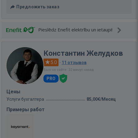
Предложить заказ
Pieslēdz Enefit elektrību un ietaupi!
Константин Желудков
5.0
·
11 отзывов
Был на сайте: 22 минут назад
PRO
Цены
Услуги бухгалтера
85,00€/Месяц
Примеры работ