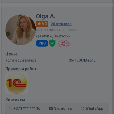
Olga A.
5.0
·
20 отзывов
Был на сайте: 1 д. 9 ч. назад
Latviski, По-русски
PRO
Цены
Услуги бухгалтера
35-150€/Месяц
Примеры работ
Контакты
+371 *** *** 16
Эл. почта
WhatsApp