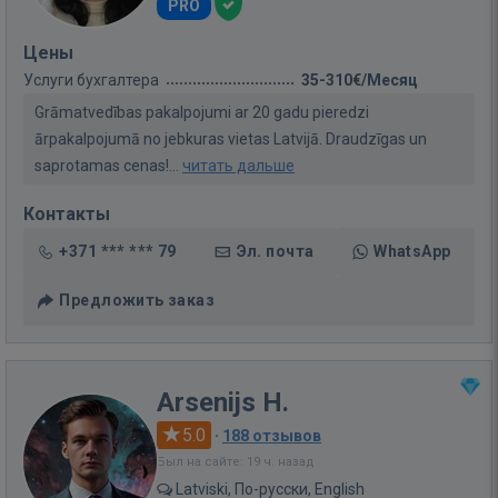
PRO
Цены
Услуги бухгалтера
35-310€/Месяц
Grāmatvedības pakalpojumi ar 20 gadu pieredzi
ārpakalpojumā no jebkuras vietas Latvijā. Draudzīgas un
saprotamas cenas!...
читать дальше
Контакты
+371 *** *** 79
Эл. почта
WhatsApp
Предложить заказ
Arsenijs H.
5.0
·
188 отзывов
Был на сайте: 19 ч. назад
Latviski, По-русски, English