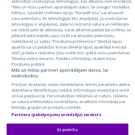
aktivizētas izsekošanas tehnoloģijas, kas atbalsta zem virsraksta
Эстония
“Mēs un mūsu partneri apstrādājam datus, lai sniegtu” norādītos
mērķus, savukārt izvēloties opciju “Noraidīt visu” vai atsaucot
Латвия
savu piekrišanu, šīs tehnoloģijas tiks atspējotas. Ja izsekošanas
tehnoloģijas ir atspējotas, daļa no redzamā satura un reklāmām
Литва
var nebūt jums tik atbilstoša. Varat atkārtoti piekļūt šai izvēlnei, lai
jebkurā laikā mainītu savu izvēli vai atsauktu piekrišanu,
noklikšķinot uz saites “Privātuma preferences” tīmekļa lapas
apakšā vai uz peldošās ikonas tīmekļa lapas apakšējā kreisajā
stūrī, ja tāda ir redzama. Jūsu izvēle būs spēkā mūsu piekrišanas
Tīmekļa vietne ietvaros. Plašāku informāciju skatiet mūsu
Privātuma politikā.
Mēs un mūsu partneri apstrādājam datus, lai
nodrošinātu:
City24.lv
CVbankas.lt
Precīzas atrašanās vietas izmantošana. Ierīces parametru aktīva
City24.ee
Kainos.lt
skenēšana identifikācijas nolūkā. Informācijas ievietošana ierīcē
un/vai piekļuve tai. Personalizētas reklāmas un saturs, reklāmu
GetaPro.lv
Paslaugos.lt
un satura efektivitātes novērtēšana, analītiskā informācija par
GetaPro.ee
auto24.ee
lietotāju grupām un produktu izstrāde.
Skelbiu.lt
KV.ee
Partneru (pakalpojumu sniedzēju) saraksts
Autoplius.lt
Osta.ee
Aruodas.lt
KuldneBörs.ee
Es piekrītu