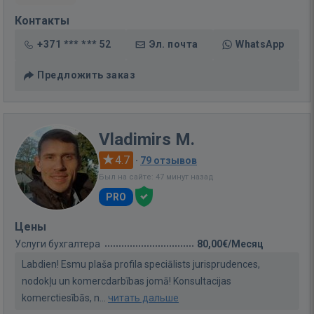
Контакты
+371 *** *** 52
Эл. почта
WhatsApp
Предложить заказ
Vladimirs M.
4.7
·
79 отзывов
Был на сайте: 47 минут назад
PRO
Цены
Услуги бухгалтера
80,00€/Месяц
Labdien! Esmu plaša profila speciālists jurisprudences,
nodokļu un komercdarbības jomā! Konsultacijas
komerctiesībās, n...
читать дальше