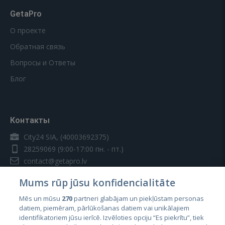
GetaPro
О проекте
Обратная связь
Вопросы и Ответы
Блог
Контакты
City24 SIA, (40003692375)
28259069
(9:00-17:00 пн. - пт.)
contact@getapro.lv
Mums rūp jūsu konfidencialitāte
Mēs un mūsu
270
partneri glabājam un piekļūstam personas
datiem, piemēram, pārlūkošanas datiem vai unikālajiem
identifikatoriem jūsu ierīcē. Izvēloties opciju “Es piekrītu”, tiek
Страны