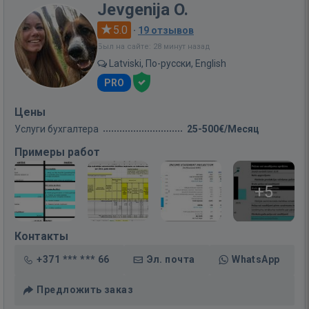
Jevgenija O.
5.0
·
19 отзывов
Был на сайте: 28 минут назад
Latviski, По-русски, English
PRO
Цены
Услуги бухгалтера
25-500€/Месяц
Примеры работ
+5
Контакты
+371 *** *** 66
Эл. почта
WhatsApp
Предложить заказ