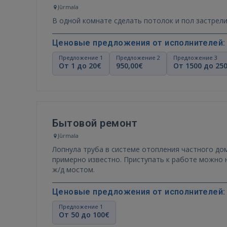
Jūrmala
В одной комнате сделать потол
Ценовые предложения от исполнителей:
Предложение 1
Предложение 2
Предложение 3
От 1 до 20€
950,00€
От 1500 до 25
Бытовой ремонт
Jūrmala
Лопнула труба в системе отопления частного дома. Необходимо отремонтировать или заменить. Место повре
примерно известно. Приступать к работе можно немедленно. Дом находится на въезде в Юрма
ж/д мостом.
Ценовые предложения от исполнителей:
Предложение 1
От 50 до 100€