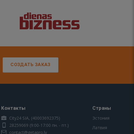
!
СОЗДАТЬ ЗАКАЗ
Контакты
Страны
City24 SIA, (40003692375)
Эстония
28259069
(9:00-17:00 пн. - пт.)
Латвия
contact@getapro.lv