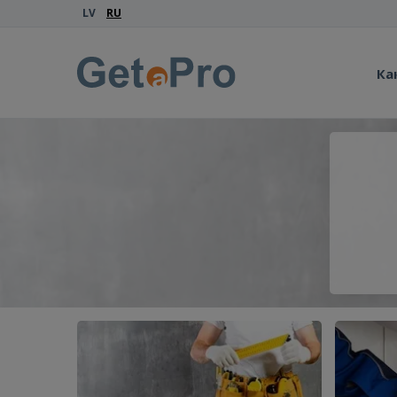
LV
RU
Ка