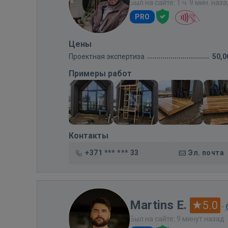
Был на сайте: 1 ч. 9 мин. наз
PRO
Цены
Проектная экспертиза
50,0
Примеры работ
Контакты
+371 *** *** 33
Эл. почта
Martins E.
5.0
·
Был на сайте: 9 минут назад