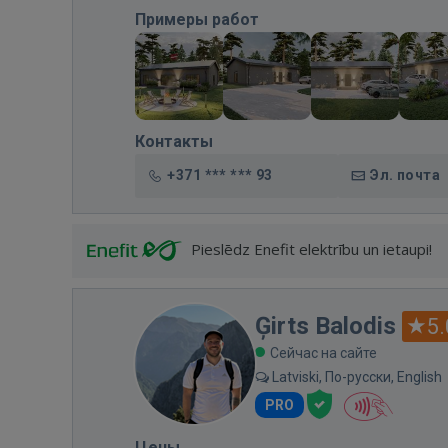
Примеры работ
Контакты
+371 *** *** 93
Эл. почта
Pieslēdz Enefit elektrību un ietaupi!
Ģirts Balodis
5.
Сейчас на сайте
Latviski, По-русски, English
PRO
Цены