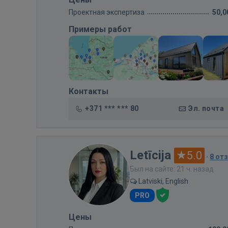
Проектная экспертиза
50,0
Примеры работ
Контакты
+371 *** *** 80
Эл. почта
Letīcija
5.0
·
8 от
Был на сайте: 21 ч. назад
Latviski, English
PRO
Цены