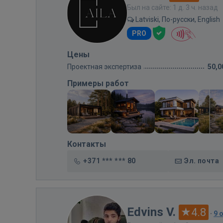
Был на сайте: 1 д. 3 ч. назад
Latviski, По-русски, English
PRO
Цены
Проектная экспертиза
50,0
Примеры работ
Контакты
+371 *** *** 80
Эл. почта
Edvins V.
4.8
·
9 