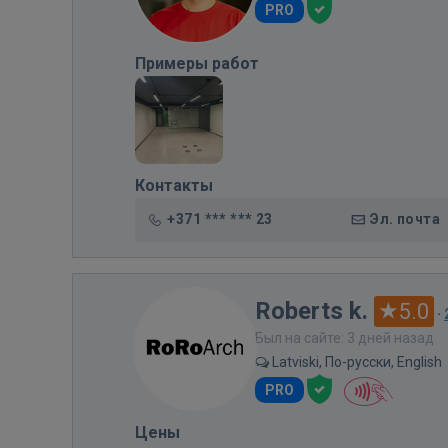
PRO
Примеры работ
Контакты
+371 *** *** 23
Эл. почта
Roberts k.
5.0
·
Был на сайте: 3 дней назад
Latviski, По-русски, English
PRO
Цены