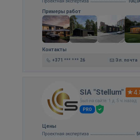
Проектная экспертиза
100,0
Примеры работ
Контакты
+371 *** *** 26
Эл. почта
SIA "Stellum"
4.
Был на сайте: 1 д. 5 ч. назад
PRO
Цены
Проектная экспертиза
5