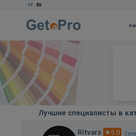
LV
RU
Ка
Лучшие специалисты в ка
Ritvars
5.0
·
7 от